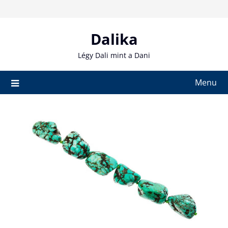
Skip
to
content
Dalika
Légy Dali mint a Dani
Menu