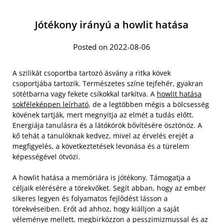
Jótékony irányú a howlit hatása
Posted on 2022-08-06
A szilikát csoportba tartozó ásvány a ritka kövek
csoportjába tartozik. Természetes színe tejfehér, gyakran
sötétbarna vagy fekete csíkokkal tarkítva. A
howlit hatása
sokféleképpen leírható
, de a legtöbben mégis a bölcsesség
kövének tartják, mert megnyitja az elmét a tudás előtt.
Energiája tanulásra és a látókörök bővítésére ösztönöz. A
kő tehát a tanulóknak kedvez, mivel az érvelés erejét a
megfigyelés, a következtetések levonása és a türelem
képességével ötvözi.
A howlit hatása a memóriára is jótékony. Támogatja a
céljaik elérésére a törekvőket. Segít abban, hogy az ember
sikeres legyen és folyamatos fejlődést lásson a
törekvéseiben. Erőt ad ahhoz, hogy kiálljon a saját
véleménye mellett, megbirkózzon a pesszimizmussal és az