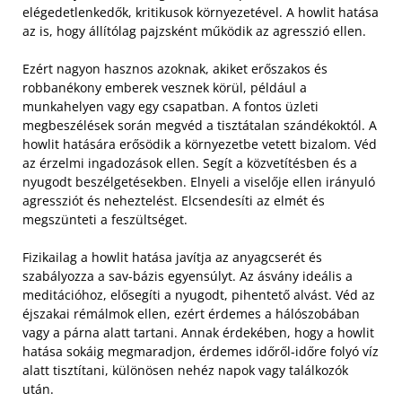
elégedetlenkedők, kritikusok környezetével. A howlit hatása
az is, hogy állítólag pajzsként működik az agresszió ellen.
Ezért nagyon hasznos azoknak, akiket erőszakos és
robbanékony emberek vesznek körül, például a
munkahelyen vagy egy csapatban. A fontos üzleti
megbeszélések során megvéd a tisztátalan szándékoktól. A
howlit hatására erősödik a környezetbe vetett bizalom. Véd
az érzelmi ingadozások ellen. Segít a közvetítésben és a
nyugodt beszélgetésekben. Elnyeli a viselője ellen irányuló
agressziót és neheztelést. Elcsendesíti az elmét és
megszünteti a feszültséget.
Fizikailag a howlit hatása javítja az anyagcserét és
szabályozza a sav-bázis egyensúlyt. Az ásvány ideális a
meditációhoz, elősegíti a nyugodt, pihentető alvást. Véd az
éjszakai rémálmok ellen, ezért érdemes a hálószobában
vagy a párna alatt tartani. Annak érdekében, hogy a howlit
hatása sokáig megmaradjon, érdemes időről-időre folyó víz
alatt tisztítani, különösen nehéz napok vagy találkozók
után.