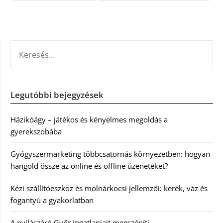
KERESÉS:
Legutóbbi bejegyzések
Házikóágy – játékos és kényelmes megoldás a
gyerekszobába
Gyógyszermarketing többcsatornás környezetben: hogyan
hangold össze az online és offline üzeneteket?
Kézi szállítóeszköz és molnárkocsi jellemzői: kerék, váz és
fogantyú a gyakorlatban
A nyílászáró Győr ingatlanjait megszépíti