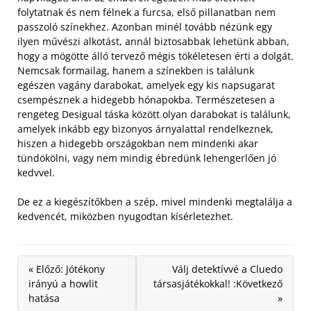
folytatnak és nem félnek a furcsa, első pillanatban nem
passzoló színekhez. Azonban minél tovább nézünk egy
ilyen művészi alkotást, annál biztosabbak lehetünk abban,
hogy a mögötte álló tervező mégis tökéletesen érti a dolgát.
Nemcsak formailag, hanem a színekben is találunk
egészen vagány darabokat, amelyek egy kis napsugarat
csempésznek a hidegebb hónapokba. Természetesen a
rengeteg Desigual táska között olyan darabokat is találunk,
amelyek inkább egy bizonyos árnyalattal rendelkeznek,
hiszen a hidegebb országokban nem mindenki akar
tündökölni, vagy nem mindig ébredünk lehengerlően jó
kedvvel.
De ez a kiegészítőkben a szép, mivel mindenki megtalálja a
kedvencét, miközben nyugodtan kísérletezhet.
« Előző: Jótékony
Válj detektívvé a Cluedo
irányú a howlit
társasjátékokkal! :Következő
hatása
»