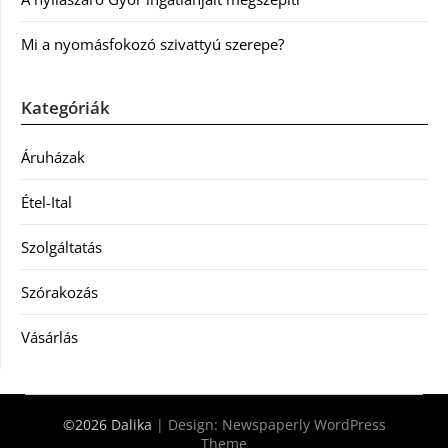
Mi a nyomásfokozó szivattyú szerepe?
Kategóriák
Áruházak
Étel-Ital
Szolgáltatás
Szórakozás
Vásárlás
©2026 Dalika
| Design:
Newspaperly WordPress
Theme