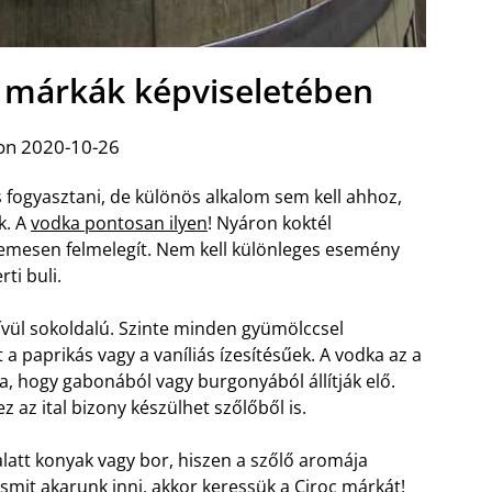
 márkák képviseletében
on 2020-10-26
 fogyasztani, de különös alkalom sem kell ahhoz,
k. A
vodka pontosan ilyen
! Nyáron koktél
llemesen felmelegít. Nem kell különleges esemény
ti buli.
kívül sokoldalú. Szinte minden gyümölccsel
 a paprikás vagy a vaníliás ízesítésűek. A vodka az a
ja, hogy gabonából vagy burgonyából állítják elő.
az ital bizony készülhet szőlőből is.
alatt konyak vagy bor, hiszen a szőlő aromája
mit akarunk inni, akkor keressük a Ciroc márkát!