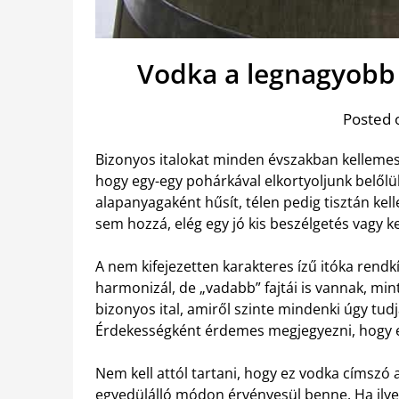
Vodka a legnagyobb
Posted 
Bizonyos italokat minden évszakban kellemes
hogy egy-egy pohárkával elkortyoljunk belőlü
alapanyagaként hűsít, télen pedig tisztán ke
sem hozzá, elég egy jó kis beszélgetés vagy ker
A nem kifejezetten karakteres ízű itóka rend
harmonizál, de „vadabb” fajtái is vannak, mint
bizonyos ital, amiről szinte mindenki úgy tud
Érdekességként érdemes megjegyezni, hogy ez 
Nem kell attól tartani, hogy ez vodka címszó 
egyedülálló módon érvényesül benne. Ha ilyes