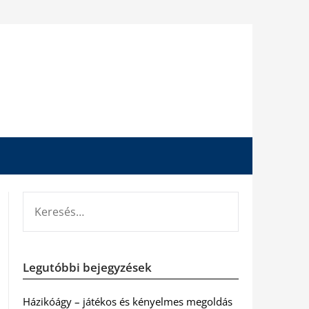
KERESÉS:
Legutóbbi bejegyzések
Házikóágy – játékos és kényelmes megoldás