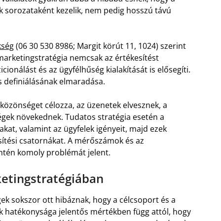
 sorozataként kezelik, nem pedig hosszú távú
kség
(06 30 530 8986; Margit körút 11, 1024) szerint
 marketingstratégia nemcsak az értékesítést
ionálást és az ügyfélhűség kialakítását is elősegíti.
s definiálásának elmaradása.
özönséget célozza, az üzenetek elvesznek, a
gek növekednek. Tudatos stratégia esetén a
sakat, valamint az ügyfelek igényeit, majd ezek
esítési csatornákat. A mérőszámok és az
tén komoly problémát jelent.
etingstratégiában
gek sokszor ott hibáznak, hogy a célcsoport és a
k hatékonysága jelentős mértékben függ attól, hogy