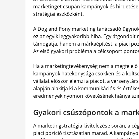
marketinget csupán kampányok és hirdetések
stratégiai eszközként.
A
Dog and Pony marketing tanácsadó ügynö
ez az egyik leggyakoribb hiba. Egy átgondolt
támogatja, hanem a márkaépítést, a piaci pozic
Az első gyakori probléma a célcsoport ponto
Ha a marketingtevékenység nem a megfelelő k
kampányok hatékonysága csökken és a költsé
vállalat először elemzi a piacot, a versenytár
alapján alakítja ki a kommunikációs és érték
eredmények nyomon követésének hiánya szin
Gyakori csúszópontok a mark
A marketingstratégia kivitelezése során, a cé
piaci pozíció tisztázatlan marad. A kampányo