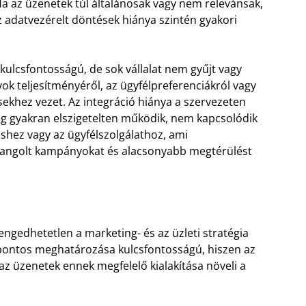
a az üzenetek túl általánosak vagy nem relevánsak,
z adatvezérelt döntések hiánya szintén gyakori
lcsfontosságú, de sok vállalat nem gyűjt vagy
 teljesítményéről, az ügyfélpreferenciákról vagy
ésekhez vezet. Az integráció hiánya a szervezeten
ng gyakran elszigetelten működik, nem kapcsolódik
éshez vagy az ügyfélszolgálathoz, ami
angolt kampányokat és alacsonyabb megtérülést
engedhetetlen a marketing- és az üzleti stratégia
 pontos meghatározása kulcsfontosságú, hiszen az
 az üzenetek ennek megfelelő kialakítása növeli a