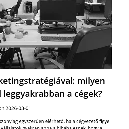
etingstratégiával: milyen
l leggyakrabban a cégek?
on 2026-03-01
szonylag egyszerűen elérhető, ha a cégvezető figyel
A vállalatok gyakran abba a hibába esnek, hogy a