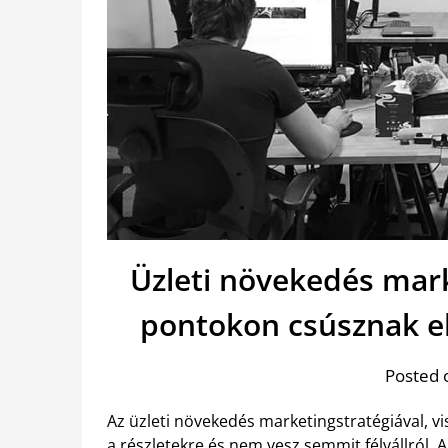
Üzleti növekedés mark
pontokon csúsznak e
Posted 
Az üzleti növekedés marketingstratégiával, vi
a részletekre és nem vesz semmit félvállról. 