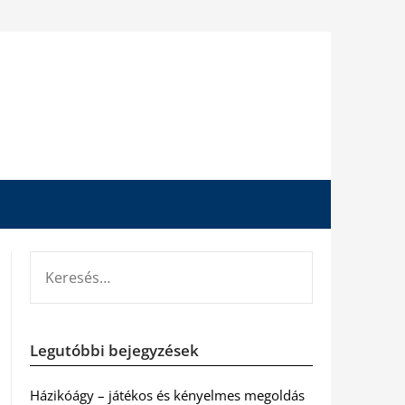
KERESÉS:
Legutóbbi bejegyzések
Házikóágy – játékos és kényelmes megoldás