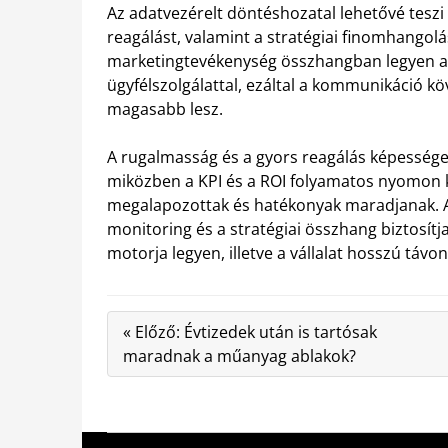
Az adatvezérelt döntéshozatal lehetővé tesz
reagálást, valamint a stratégiai finomhangolás
marketingtevékenység összhangban legyen az é
ügyfélszolgálattal, ezáltal a kommunikáció k
magasabb lesz.
A rugalmasság és a gyors reagálás képessége 
miközben a KPI és a ROI folyamatos nyomon k
megalapozottak és hatékonyak maradjanak. A
monitoring és a stratégiai összhang biztosítj
motorja legyen, illetve a vállalat hosszú távo
« Előző: Évtizedek után is tartósak
maradnak a műanyag ablakok?