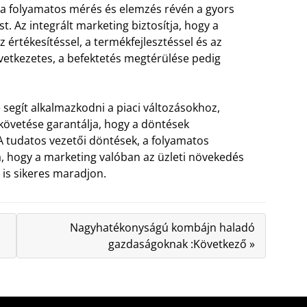
i a folyamatos mérés és elemzés révén a gyors
t. Az integrált marketing biztosítja, hogy a
rtékesítéssel, a termékfejlesztéssel és az
övetkezetes, a befektetés megtérülése pedig
segít alkalmazkodni a piaci változásokhoz,
övetése garantálja, hogy a döntések
 tudatos vezetői döntések, a folyamatos
a, hogy a marketing valóban az üzleti növekedés
n is sikeres maradjon.
Nagyhatékonyságú kombájn haladó
gazdaságoknak :Következő »