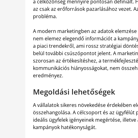
a célközönség mennyire pontosan definiált. H
az csak az erőforrások pazarlásához vezet. A
probléma.
A modern marketingben az adatok elemzése ku
nem elemez elegendő információt a kampányok
a piaci trendekről, ami rossz stratégiai dönt
belül további csúszópontot jelent. A marketi
szorosan az értékesítéshez, a termékfejleszt
kommunikációs hiányosságokat, nem összeh
eredményez.
Megoldási lehetőségek
A vállalatok sikeres növekedése érdekében el
összehangolása. A célcsoport és az ügyfélút
ideális ügyfelek igényeinek megértése, illetve
kampányok hatékonyságát.