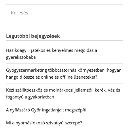
KERESÉS:
Legutóbbi bejegyzések
Házikóágy – játékos és kényelmes megoldás a
gyerekszobába
Gyógyszermarketing többcsatornás környezetben: hogyan
hangold össze az online és offline üzeneteket?
Kézi szállítóeszköz és molnárkocsi jellemzői: kerék, váz és
fogantyú a gyakorlatban
A nyílászáró Győr ingatlanjait megszépíti
Mi a nyomásfokozó szivattyú szerepe?