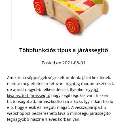
Többfunkciós típus a járássegítő
Posted on 2021-06-01
Amikor a csöppségek végre elindulnak, járni kezdenek,
eleinte meglehetősen tétován, ingatag módon teszik ezt,
de annál nagyobb lelkesedéssel. Ilyenkor egy
jól
kiválasztott járássegítő
nagy segítségükre van, hiszen
biztonságot ad, támaszkodhat rá a kicsi. Így ritkán fordul
elő, hogy elesik és megüti magát. A vesszoparipa.hu
webshopból beszerezhető kiváló minőségű járássegítő
legnagyobb haszna 1 éves korban van.