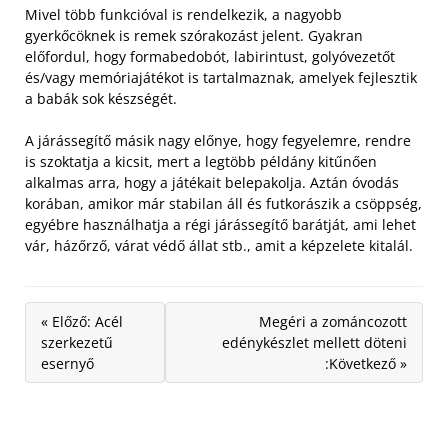
Mivel több funkcióval is rendelkezik, a nagyobb
gyerkőcöknek is remek szórakozást jelent. Gyakran
előfordul, hogy formabedobót, labirintust, golyóvezetőt
és/vagy memóriajátékot is tartalmaznak, amelyek fejlesztik
a babák sok készségét.
A járássegítő másik nagy előnye, hogy fegyelemre, rendre
is szoktatja a kicsit, mert a legtöbb példány kitűnően
alkalmas arra, hogy a játékait belepakolja. Aztán óvodás
korában, amikor már stabilan áll és futkorászik a csöppség,
egyébre használhatja a régi járássegítő barátját, ami lehet
vár, házőrző, várat védő állat stb., amit a képzelete kitalál.
« Előző: Acél
Megéri a zománcozott
szerkezetű
edénykészlet mellett döteni
esernyő
:Következő »