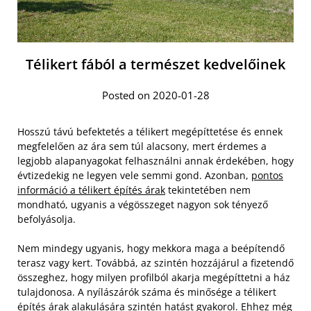
Télikert fából a természet kedvelőinek
Posted on 2020-01-28
Hosszú távú befektetés a télikert megépíttetése és ennek
megfelelően az ára sem túl alacsony, mert érdemes a
legjobb alapanyagokat felhasználni annak érdekében, hogy
évtizedekig ne legyen vele semmi gond. Azonban,
pontos
információ a télikert építés árak
tekintetében nem
mondható, ugyanis a végösszeget nagyon sok tényező
befolyásolja.
Nem mindegy ugyanis, hogy mekkora maga a beépítendő
terasz vagy kert. Továbbá, az szintén hozzájárul a fizetendő
összeghez, hogy milyen profilból akarja megépíttetni a ház
tulajdonosa. A nyílászárók száma és minősége a télikert
építés árak alakulására szintén hatást gyakorol. Ehhez még