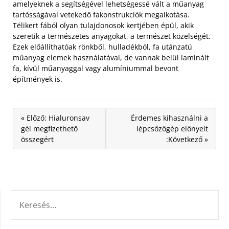
amelyeknek a segítségével lehetségessé vált a műanyag
tartósságával vetekedő fakonstrukciók megalkotása.
Télikert fából olyan tulajdonosok kertjében épül, akik
szeretik a természetes anyagokat, a természet közelségét.
Ezek előállíthatóak rönkből, hulladékból, fa utánzatú
műanyag elemek használatával, de vannak belül laminált
fa, kívül műanyaggal vagy alumíniummal bevont
építmények is.
« Előző: Hialuronsav
Érdemes kihasználni a
gél megfizethető
lépcsőzőgép előnyeit
összegért
:Következő »
KERESÉS: