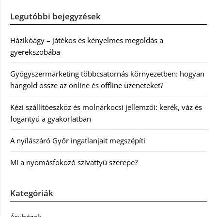
Legutóbbi bejegyzések
Házikóágy – játékos és kényelmes megoldás a
gyerekszobába
Gyógyszermarketing többcsatornás környezetben: hogyan
hangold össze az online és offline üzeneteket?
Kézi szállítóeszköz és molnárkocsi jellemzői: kerék, váz és
fogantyú a gyakorlatban
A nyílászáró Győr ingatlanjait megszépíti
Mi a nyomásfokozó szivattyú szerepe?
Kategóriák
Áruházak