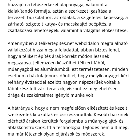
hozzájön a tetőszerkezet alapanyaga, valamint a
kialakítandó formája, aztán a szerkezet igazítása a
tervezett burkolathoz, az oldalak, a szigetelési képesség, a
zárható, szigetelt kutya- és macskaajtó beépítés, a
csatlakozási lehetőségek, valamint a világítás előkészítése.
Amennyiben a telikertepites.net weboldalon megtalálható
vállalkozást bízza meg a feladattal, abban biztos lehet,
hogy a télikert építés árak korrekt módon lesznek
megszabva.
Jellemzően készülhet télikert fából
,
műanyagból és alumíniumból, ezt természetesen, minden
esetben a háztulajdonos dönti el, hogy melyik anyagot kéri.
Néhány évtizeddel ezelőtt nagyon népszerűek voltak a
fából készített zárt teraszok, viszont ez meglehetősen
drága és szakértelmet igénylő munka volt.
A hátrányuk, hogy a nem megfelelően elkészített és kezelt
szerkezetek kifakultak és összeszáradtak. Később bárkinek
elérhető árakon kerültek forgalomba a műanyag ajtó- és
ablakkonstrukciók. Itt a technológiai fejlődés nem állt meg,
ma már léteznek olyan eljárások és módszerek,