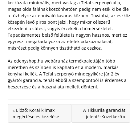
kockázata minimális, mert vastag a Tefal serpenyő alja,
magas oldalfalának köszönhetően pedig nem esik ki belőle
a tűzhelyre az ennivaló kavarás közben.
Továbbá, az eszköz
közepén lévő piros pont jelzi, hogy mikor célszerű
elkezdeni a sütést, vagyis érzékeli a hőmérsékletet.
Tapadásmentes belső felülete is nagyon hasznos, mert ez
egyrészt megakadályozza az ételek odakozmálását,
másrészt pedig könnyen tisztítható az eszköz.
Az edenyshop.hu webáruház termékpalettáján több
méretben és színben is kapható ez a modern, márkás
konyhai kellék. A Tefal serpenyő mindegyikére jár 2 év
gyártói garancia, tehát ebből a szempontból is érdemes a
beszerzése és a használata mellett dönteni.
« Előző: Korai klimax
A Tikkurila garanciát
megértése és kezelése
jelent! :Következő »