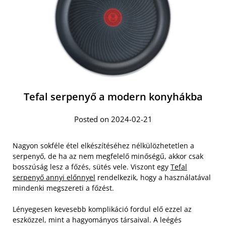
Tefal serpenyő a modern konyhákba
Posted on 2024-02-21
Nagyon sokféle étel elkészítéséhez nélkülözhetetlen a
serpenyő, de ha az nem megfelelő minőségű, akkor csak
bosszúság lesz a főzés, sütés vele. Viszont egy
Tefal
serpenyő annyi előnnyel
rendelkezik, hogy a használatával
mindenki megszereti a főzést.
Lényegesen kevesebb komplikáció fordul elő ezzel az
eszközzel, mint a hagyományos társaival. A leégés