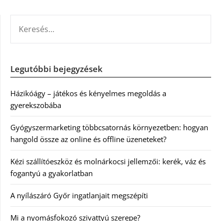
KERESÉS:
Legutóbbi bejegyzések
Házikóágy – játékos és kényelmes megoldás a
gyerekszobába
Gyógyszermarketing többcsatornás környezetben: hogyan
hangold össze az online és offline üzeneteket?
Kézi szállítóeszköz és molnárkocsi jellemzői: kerék, váz és
fogantyú a gyakorlatban
A nyílászáró Győr ingatlanjait megszépíti
Mi a nyomásfokozó szivattyú szerepe?