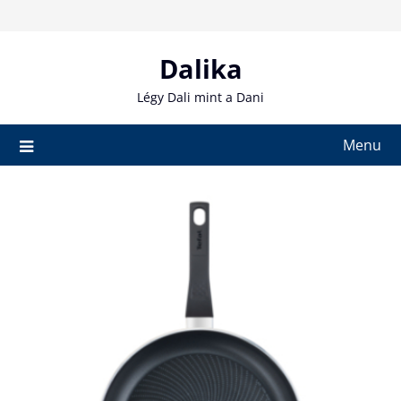
Skip
to
content
Dalika
Légy Dali mint a Dani
Menu