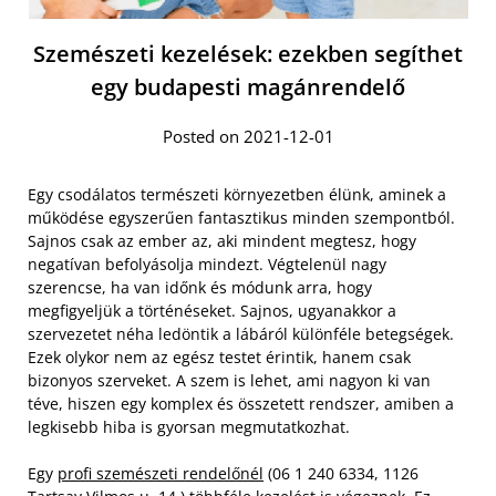
Szemészeti kezelések: ezekben segíthet
egy budapesti magánrendelő
Posted on 2021-12-01
Egy csodálatos természeti környezetben élünk, aminek a
működése egyszerűen fantasztikus minden szempontból.
Sajnos csak az ember az, aki mindent megtesz, hogy
negatívan befolyásolja mindezt. Végtelenül nagy
szerencse, ha van időnk és módunk arra, hogy
megfigyeljük a történéseket. Sajnos, ugyanakkor a
szervezetet néha ledöntik a lábáról különféle betegségek.
Ezek olykor nem az egész testet érintik, hanem csak
bizonyos szerveket. A szem is lehet, ami nagyon ki van
téve, hiszen egy komplex és összetett rendszer, amiben a
legkisebb hiba is gyorsan megmutatkozhat.
Egy
profi szemészeti rendelőnél
(06 1 240 6334, 1126