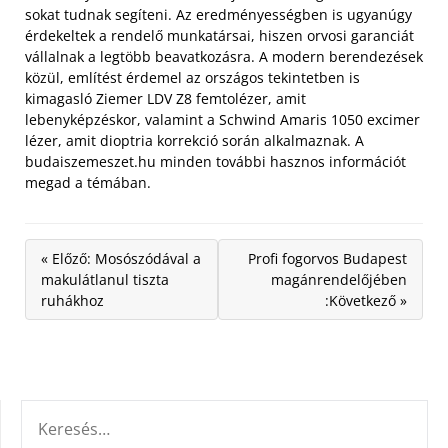
sokat tudnak segíteni. Az eredményességben is ugyanúgy
érdekeltek a rendelő munkatársai, hiszen orvosi garanciát
vállalnak a legtöbb beavatkozásra. A modern berendezések
közül, említést érdemel az országos tekintetben is
kimagasló Ziemer LDV Z8 femtolézer, amit
lebenyképzéskor, valamint a Schwind Amaris 1050 excimer
lézer, amit dioptria korrekció során alkalmaznak. A
budaiszemeszet.hu minden további hasznos információt
megad a témában.
« Előző: Mosószódával a
Profi fogorvos Budapest
makulátlanul tiszta
magánrendelőjében
ruhákhoz
:Következő »
KERESÉS: