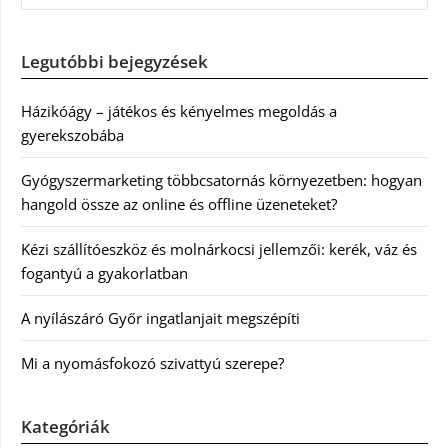
Legutóbbi bejegyzések
Házikóágy – játékos és kényelmes megoldás a
gyerekszobába
Gyógyszermarketing többcsatornás környezetben: hogyan
hangold össze az online és offline üzeneteket?
Kézi szállítóeszköz és molnárkocsi jellemzői: kerék, váz és
fogantyú a gyakorlatban
A nyílászáró Győr ingatlanjait megszépíti
Mi a nyomásfokozó szivattyú szerepe?
Kategóriák