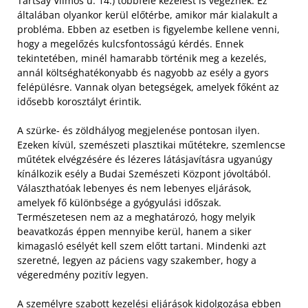
Tartsay Vilmos u. 14.) többféle kezelést is végeznek. Ez
általában olyankor kerül előtérbe, amikor már kialakult a
probléma. Ebben az esetben is figyelembe kellene venni,
hogy a megelőzés kulcsfontosságú kérdés. Ennek
tekintetében, minél hamarabb történik meg a kezelés,
annál költséghatékonyabb és nagyobb az esély a gyors
felépülésre. Vannak olyan betegségek, amelyek főként az
idősebb korosztályt érintik.
A szürke- és zöldhályog megjelenése pontosan ilyen.
Ezeken kívül, szemészeti plasztikai műtétekre, szemlencse
műtétek elvégzésére és lézeres látásjavításra ugyanúgy
kínálkozik esély a Budai Szemészeti Központ jóvoltából.
Választhatóak lebenyes és nem lebenyes eljárások,
amelyek fő különbsége a gyógyulási időszak.
Természetesen nem az a meghatározó, hogy melyik
beavatkozás éppen mennyibe kerül, hanem a siker
kimagasló esélyét kell szem előtt tartani. Mindenki azt
szeretné, legyen az páciens vagy szakember, hogy a
végeredmény pozitív legyen.
A személyre szabott kezelési eljárások kidolgozása ebben