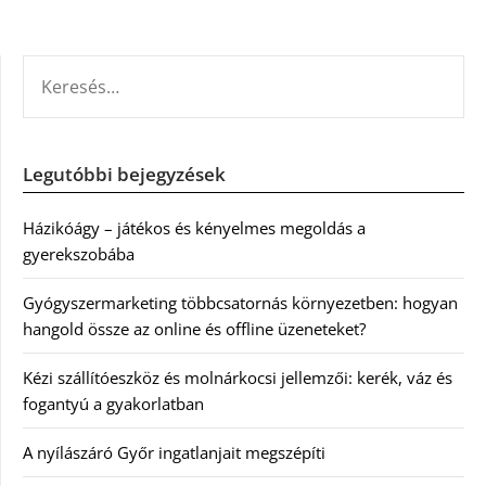
KERESÉS:
Legutóbbi bejegyzések
Házikóágy – játékos és kényelmes megoldás a
gyerekszobába
Gyógyszermarketing többcsatornás környezetben: hogyan
hangold össze az online és offline üzeneteket?
Kézi szállítóeszköz és molnárkocsi jellemzői: kerék, váz és
fogantyú a gyakorlatban
A nyílászáró Győr ingatlanjait megszépíti