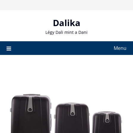
Skip
to
content
Dalika
Légy Dali mint a Dani
Menu