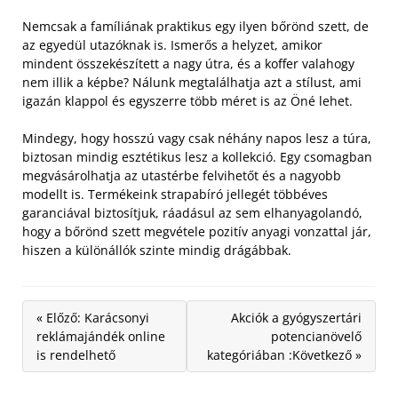
Nemcsak a famíliának praktikus egy ilyen bőrönd szett, de
az egyedül utazóknak is. Ismerős a helyzet, amikor
mindent összekészített a nagy útra, és a koffer valahogy
nem illik a képbe? Nálunk megtalálhatja azt a stílust, ami
igazán klappol és egyszerre több méret is az Öné lehet.
Mindegy, hogy hosszú vagy csak néhány napos lesz a túra,
biztosan mindig esztétikus lesz a kollekció. Egy csomagban
megvásárolhatja az utastérbe felvihetőt és a nagyobb
modellt is. Termékeink strapabíró jellegét többéves
garanciával biztosítjuk, ráadásul az sem elhanyagolandó,
hogy a bőrönd szett megvétele pozitív anyagi vonzattal jár,
hiszen a különállók szinte mindig drágábbak.
« Előző: Karácsonyi
Akciók a gyógyszertári
reklámajándék online
potencianövelő
is rendelhető
kategóriában :Következő »