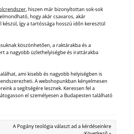
polcrendszer
, hiszen már bizonyítottan sok-sok
 elmondható, hogy akár csavaros, akár
készül, így a tartóssága hosszú időn keresztül
ásuknak köszönhetően, a raktárakba és a
rt a nagyobb üzlethelyiségbe és irattárakba
álhat, ami kisebb és nagyobb helyiségben is
sen rendszerezheti. A webshopunkban kényelmesen
eink a segítségére lesznek. Keressen fel a
látogasson el személyesen a Budapesten található
A Pogány teológia választ ad a kérdéseinkre
:Következő »