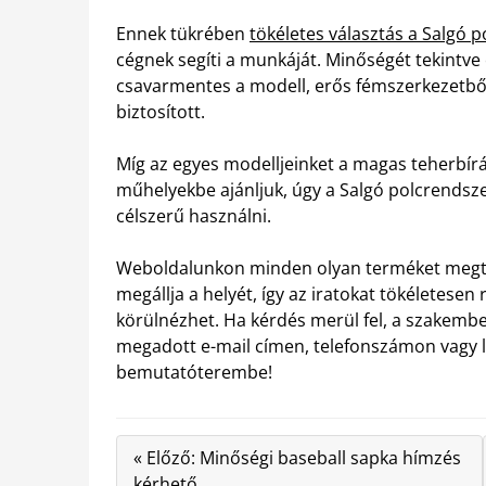
Ennek tükrében
tökéletes választás a Salgó 
cégnek segíti a munkáját. Minőségét tekintve
csavarmentes a modell, erős fémszerkezetből 
biztosított.
Míg az egyes modelljeinket a magas teherbír
műhelyekbe ajánljuk, úgy a Salgó polcrendsze
célszerű használni.
Weboldalunkon minden olyan terméket megtal
megállja a helyét, így az iratokat tökélete
körülnézhet. Ha kérdés merül fel, a szakember
megadott e-mail címen, telefonszámon vagy 
bemutatóterembe!
« Előző: Minőségi baseball sapka hímzés
kérhető