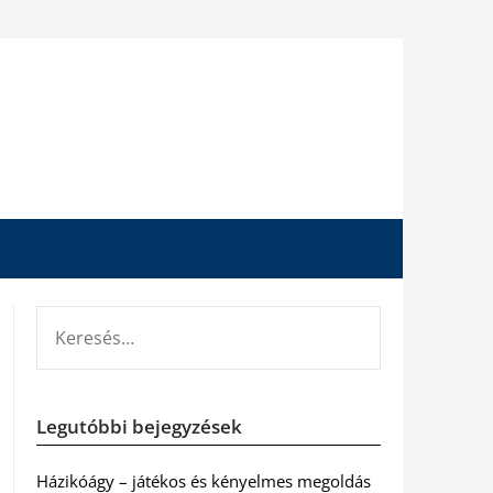
KERESÉS:
Legutóbbi bejegyzések
Házikóágy – játékos és kényelmes megoldás