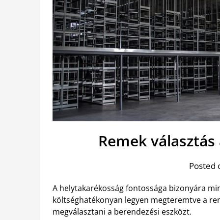
Remek választás 
Posted 
A helytakarékosság fontossága bizonyára mi
költséghatékonyan legyen megteremtve a rend
megválasztani a berendezési eszközt.