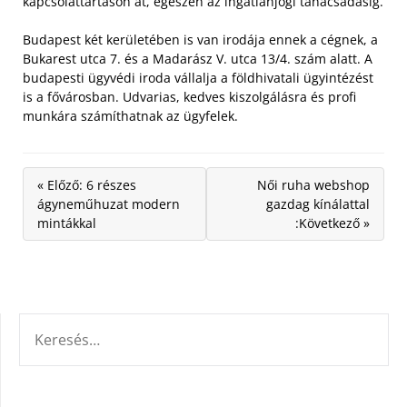
kapcsolattartáson át, egészen az ingatlanjogi tanácsadásig.
Budapest két kerületében is van irodája ennek a cégnek, a
Bukarest utca 7. és a Madarász V. utca 13/4. szám alatt. A
budapesti ügyvédi iroda vállalja a földhivatali ügyintézést
is a fővárosban. Udvarias, kedves kiszolgálásra és profi
munkára számíthatnak az ügyfelek.
« Előző: 6 részes
Női ruha webshop
ágyneműhuzat modern
gazdag kínálattal
mintákkal
:Következő »
KERESÉS: