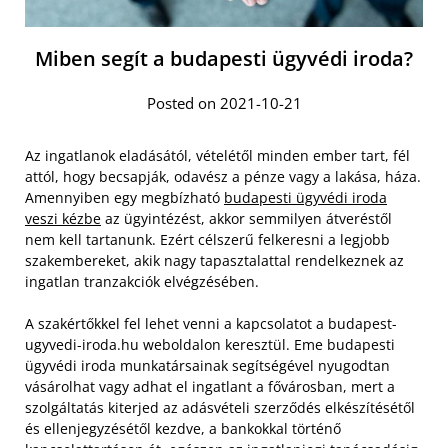
Miben segít a budapesti ügyvédi iroda?
Posted on 2021-10-21
Az ingatlanok eladásától, vételétől minden ember tart, fél
attól, hogy becsapják, odavész a pénze vagy a lakása, háza.
Amennyiben egy megbízható
budapesti ügyvédi iroda
veszi kézbe
az ügyintézést, akkor semmilyen átveréstől
nem kell tartanunk. Ezért célszerű felkeresni a legjobb
szakembereket, akik nagy tapasztalattal rendelkeznek az
ingatlan tranzakciók elvégzésében.
A szakértőkkel fel lehet venni a kapcsolatot a budapest-
ugyvedi-iroda.hu weboldalon keresztül. Eme budapesti
ügyvédi iroda munkatársainak segítségével nyugodtan
vásárolhat vagy adhat el ingatlant a fővárosban, mert a
szolgáltatás kiterjed az adásvételi szerződés elkészítésétől
és ellenjegyzésétől kezdve, a bankokkal történő