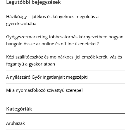
Legutóbbi bejegyzések
Házikóágy – játékos és kényelmes megoldás a
gyerekszobába
Gyógyszermarketing többcsatornás környezetben: hogyan
hangold össze az online és offline üzeneteket?
Kézi szállítóeszköz és molnárkocsi jellemzői: kerék, váz és
fogantyú a gyakorlatban
A nyílászáró Győr ingatlanjait megszépíti
Mi a nyomásfokozó szivattyú szerepe?
Kategóriák
Áruházak