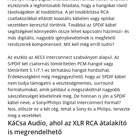
eszköznek a legfontosabb feladata, hogy a hangokat rövid
távolságokon át továbbítsa. A jel továbbítása RCA
csatlakozókkal ellátott koaxiális kábelen vagy optikai
vezetéken keresztül történik. Továbbá az SPDIF kábel
segítségével könnyedén össze lehet kapcsolni házimozi- és
más digitális, nagyobb igénybevételnek is megfelelő
rendszerek komponenseit. Mit kell még erről tudni?
Az eszköz az AES3 interconnect szabványon alapul. Az
S/PDIF két csatornás tömörítetlen PCM-hangot vagy
tömörített 5.1/7.1-es térhatású hangot hordozhat.
Érdekességként még megjegyezhető, hogy az SPDIF kábel
nem tudja támogatni a veszteségmentes, surround
formátumokat, amik például a megszokottnál nagyobb
sávszélességet követelnek meg. De honnan is jön a SPDIF
kábel neve, a Sony/Philips Digital Interconnect Format?
Nos, először ez a két cég, tehát a Sony és a Philips, tervezte
meg a vezetéket.
KáCsa Audio, ahol az XLR RCA átalakító
is megrendelhető