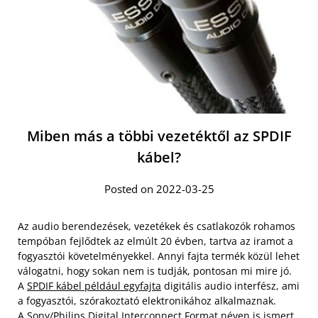
Miben más a többi vezetéktől az SPDIF
kábel?
Posted on 2022-03-25
Az audio berendezések, vezetékek és csatlakozók rohamos
tempóban fejlődtek az elmúlt 20 évben, tartva az iramot a
fogyasztói követelményekkel. Annyi fajta termék közül lehet
válogatni, hogy sokan nem is tudják, pontosan mi mire jó.
A
SPDIF kábel például egyfajta
digitális audio interfész, ami
a fogyasztói, szórakoztató elektronikához alkalmaznak.
A Sony/Philips Digital Interconnect Format néven is ismert