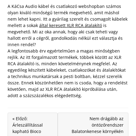
A KáCsa Audio kábel és csatlakozó webshopban számos
olyan kiváló minőségű termék megvehető, amit máshol
nem lehet kapni. Itt a gyárilag szerelt és csomagolt kábelek
mellett a sokak
által keresett XLR RCA átalakító
is
megvehető. Mi az oka annak, hogy aki csak teheti vagy
hallott erről a cégről, gondolkodás nélkül ezt választja és
innen rendel?
A legfontosabb érv egyértelműen a magas minőségben
rejlik. Az itt forgalmazott termékek, többek között az XLR
RCA átalakító is, minden követelménynek megfelel. Az
egyedileg készített kábeleket, csatlakozókat és átalakítókat
a technikus munkatársak a pesti boltban, kézzel szerelik
össze. Ennek köszönhetően nem is csoda, hogy a rendelést
követően, majd az XLR RCA átalakító kipróbálása után,
adott a százszázalékos elégedettség.
« Előző:
Nem drágább az
Árleszállítással
öntözőrendszer
kapható Bioco
Balatonkenese környékén