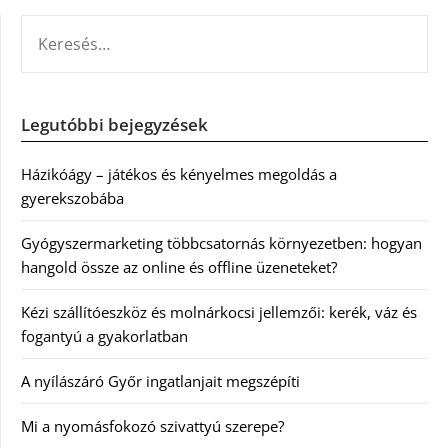
KERESÉS:
Legutóbbi bejegyzések
Házikóágy – játékos és kényelmes megoldás a
gyerekszobába
Gyógyszermarketing többcsatornás környezetben: hogyan
hangold össze az online és offline üzeneteket?
Kézi szállítóeszköz és molnárkocsi jellemzői: kerék, váz és
fogantyú a gyakorlatban
A nyílászáró Győr ingatlanjait megszépíti
Mi a nyomásfokozó szivattyú szerepe?