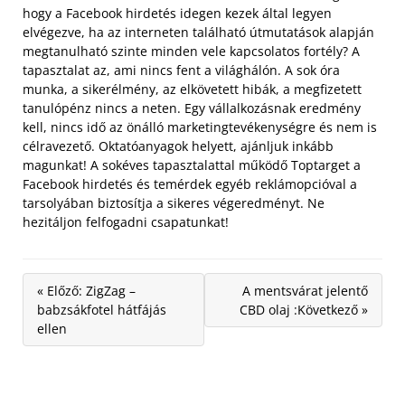
hogy a Facebook hirdetés idegen kezek által legyen
elvégezve, ha az interneten található útmutatások alapján
megtanulható szinte minden vele kapcsolatos fortély? A
tapasztalat az, ami nincs fent a világhálón. A sok óra
munka, a sikerélmény, az elkövetett hibák, a megfizetett
tanulópénz nincs a neten. Egy vállalkozásnak eredmény
kell, nincs idő az önálló marketingtevékenységre és nem is
célravezető. Oktatóanyagok helyett, ajánljuk inkább
magunkat! A sokéves tapasztalattal működő Toptarget a
Facebook hirdetés és temérdek egyéb reklámopcióval a
tarsolyában biztosítja a sikeres végeredményt. Ne
hezitáljon felfogadni csapatunkat!
« Előző: ZigZag –
A mentsvárat jelentő
babzsákfotel hátfájás
CBD olaj :Következő »
ellen