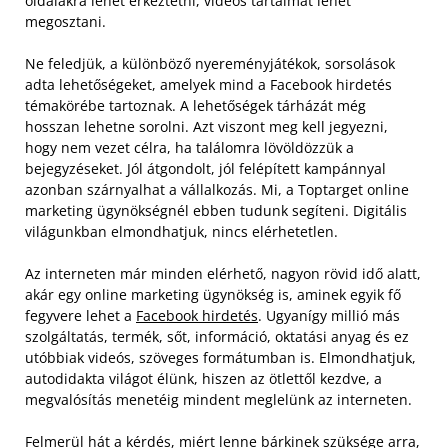
oldalakra lehet érkeztetni, videós tartalmat lehet
megosztani.
Ne feledjük, a különböző nyereményjátékok, sorsolások
adta lehetőségeket, amelyek mind a Facebook hirdetés
témakörébe tartoznak. A lehetőségek tárházát még
hosszan lehetne sorolni. Azt viszont meg kell jegyezni,
hogy nem vezet célra, ha találomra lövöldözzük a
bejegyzéseket. Jól átgondolt, jól felépített kampánnyal
azonban szárnyalhat a vállalkozás. Mi, a Toptarget online
marketing ügynökségnél ebben tudunk segíteni. Digitális
világunkban elmondhatjuk, nincs elérhetetlen.
Az interneten már minden elérhető, nagyon rövid idő alatt,
akár egy online marketing ügynökség is, aminek egyik fő
fegyvere lehet a
Facebook hirdetés
. Ugyanígy millió más
szolgáltatás, termék, sőt, információ, oktatási anyag és ez
utóbbiak videós, szöveges formátumban is. Elmondhatjuk,
autodidakta világot élünk, hiszen az ötlettől kezdve, a
megvalósítás menetéig mindent meglelünk az interneten.
Felmerül hát a kérdés, miért lenne bárkinek szüksége arra,