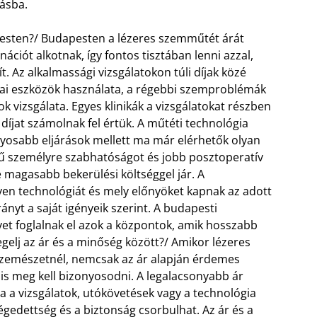
zásba.
pesten?/ Budapesten a lézeres szemműtét árát
iót alkotnak, így fontos tisztában lenni azzal,
 Az alkalmassági vizsgálatokon túli díjak közé
ikai eszközök használata, a régebbi szemproblémák
k vizsgálata. Egyes klinikák a vizsgálatokat részben
díjat számolnak fel értük. A műtéti technológia
ányosabb eljárások mellett ma már elérhetők olyan
 személyre szabhatóságot és jobb posztoperatív
magasabb bekerülési költséggel jár. A
lyen technológiát és mely előnyöket kapnak az adott
ányt a saját igényeik szerint. A budapesti
t foglalnak el azok a központok, amik hosszabb
elj az ár és a minőség között?/ Amikor lézeres
zemészetnél, nemcsak az ár alapján érdemes
is meg kell bizonyosodni. A legalacsonyabb ár
a a vizsgálatok, utókövetések vagy a technológia
égedettség és a biztonság csorbulhat. Az ár és a