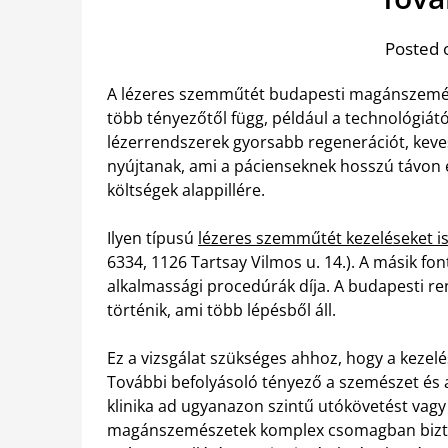
Posted 
A lézeres szemműtét budapesti magánszemész
több tényezőtől függ, például a technológiától
lézerrendszerek gyorsabb regenerációt, keve
nyújtanak, ami a pácienseknek hosszú távon e
költségek alappillére.
Ilyen típusú
lézeres szemműtét kezeléseket i
6334, 1126 Tartsay Vilmos u. 14.). A másik fo
alkalmassági procedúrák díja. A budapesti re
történik, ami több lépésből áll.
Ez a vizsgálat szükséges ahhoz, hogy a kezel
További befolyásoló tényező a szemészet és a
klinika ad ugyanazon szintű utókövetést vagy
magánszemészetek komplex csomagban biztosí