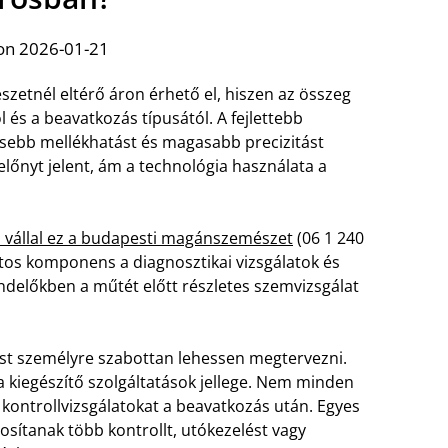
on 2026-01-21
etnél eltérő áron érhető el, hiszen az összeg
 és a beavatkozás típusától. A fejlettebb
sebb mellékhatást és magasabb precizitást
lőnyt jelent, ám a technológia használata a
s vállal ez a budapesti magánszemészet
(06 1 240
ntos komponens a diagnosztikai vizsgálatok és
ndelőkben a műtét előtt részletes szemvizsgálat
ést személyre szabottan lehessen megtervezni.
 kiegészítő szolgáltatások jellege. Nem minden
 kontrollvizsgálatokat a beavatkozás után. Egyes
tanak több kontrollt, utókezelést vagy