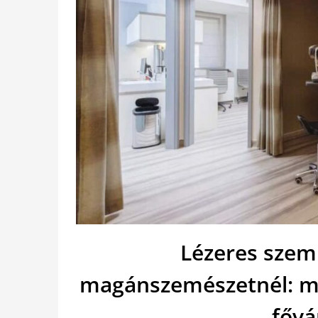
Lézeres szem
magánszemészetnél: mi
fővá