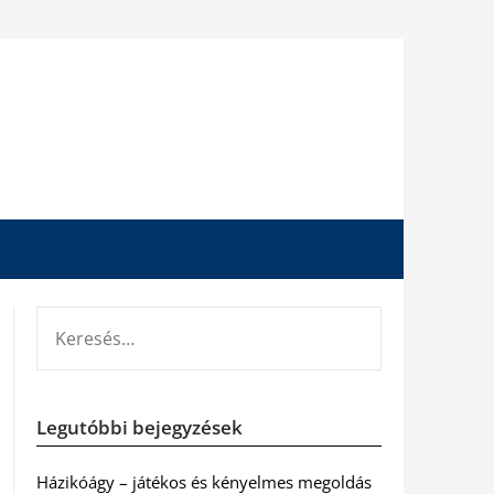
KERESÉS:
Legutóbbi bejegyzések
Házikóágy – játékos és kényelmes megoldás