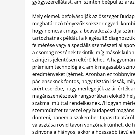
gyógyszerellátást, ami szintén beépül az ára
Mely elemek befolyásolják az összeget Buda
meghatározó tényezők sokszor egyedi kombinác
hogy nemcsak maga a beavatkozás díja számít.
tartozhatnak például a kiegészítő diagnoszt
felmérése vagy a speciális szemészeti állapoto
a csomag részének tekintik, míg mások külön 
szintje is jelentősen eltérő lehet. A hagyom
prémium technológiák, amik magasabb szintű
eredményeket ígérnek. Azonban ez többnyire 
pácienseknek fontos, hogy tisztán lássák, mi
árért cserébe, hogy mérlegeljék az ár-érték ar
magánszemészetek rangsorában előkelő helye
szakmai múlttal rendelkeznek. /Hogyan mérleg
szemműtétet tervezel egy budapesti magáns
dönteni, hanem a szakember tapasztalatáról 
választása rövid távon vonzónak tűnhet, de h
színvonala hiányos, akkor a hosszabb távú el