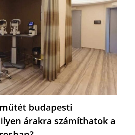
műtét budapesti
lyen árakra számíthatok a
rosban?