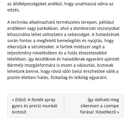
az állóképességüket anélkül, hogy unalmassá válna az
edzés.
A technika alkalmazható természetes terepen, például
erdőkben vagy parkokban, ahol a domborzati viszonyokat
kihasználva lehet változtatni a sebességet. A futóedzések
során fontos a megfelelő bemelegítés és nyújtás, hogy
elkerüljük a sérüléseket. A fartlek módszer segít a
teljesítmény növelésében és a futás élvezetesebbé
tételében, így kezdőknek és haladóknak egyaránt ajánlott.
Bármely mozgásformára is essen a választás, biztosak
lehetünk benne, hogy rövid időn belül érezhetővé válik a
pozitív élettani hatás, fizikailag és lelkileg egyaránt.
« Előző: A festék spray
Így oldható meg
gyors és precíz munkát
sikeresen a csempe
biztosít
fúrása! :Következő »