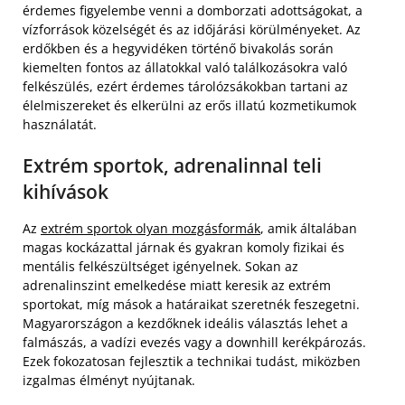
érdemes figyelembe venni a domborzati adottságokat, a
vízforrások közelségét és az időjárási körülményeket. Az
erdőkben és a hegyvidéken történő bivakolás során
kiemelten fontos az állatokkal való találkozásokra való
felkészülés, ezért érdemes tárolózsákokban tartani az
élelmiszereket és elkerülni az erős illatú kozmetikumok
használatát.
Extrém sportok, adrenalinnal teli
kihívások
Az
extrém sportok olyan mozgásformák
, amik általában
magas kockázattal járnak és gyakran komoly fizikai és
mentális felkészültséget igényelnek. Sokan az
adrenalinszint emelkedése miatt keresik az extrém
sportokat, míg mások a határaikat szeretnék feszegetni.
Magyarországon a kezdőknek ideális választás lehet a
falmászás, a vadízi evezés vagy a downhill kerékpározás.
Ezek fokozatosan fejlesztik a technikai tudást, miközben
izgalmas élményt nyújtanak.