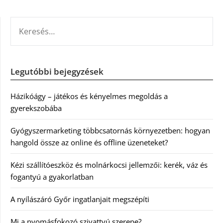
KERESÉS:
Legutóbbi bejegyzések
Házikóágy – játékos és kényelmes megoldás a
gyerekszobába
Gyógyszermarketing többcsatornás környezetben: hogyan
hangold össze az online és offline üzeneteket?
Kézi szállítóeszköz és molnárkocsi jellemzői: kerék, váz és
fogantyú a gyakorlatban
A nyílászáró Győr ingatlanjait megszépíti
Mi a nyomásfokozó szivattyú szerepe?