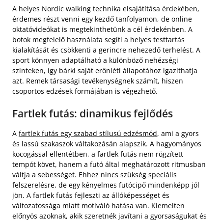
A helyes Nordic walking technika elsajátítása érdekében,
érdemes részt venni egy kezdő tanfolyamon, de online
oktatóvideókat is megtekinthetünk a cél érdekénben. A
botok megfelelő használata segíti a helyes testtartás
kialakítását és csökkenti a gerincre nehezedő terhelést. A
sport könnyen adaptálható a különböző nehézségi
szinteken, így bárki saját erőnléti állapotához igazíthatja
azt. Remek társasági tevékenységnek számít, hiszen
csoportos edzések formájában is végezhető.
Fartlek futás: dinamikus fejlődés
A
fartlek futás egy szabad stílusú edzésmód
, ami a gyors
és lassú szakaszok váltakozásán alapszik. A hagyományos
kocogással ellentétben, a fartlek futás nem rögzített
tempót követ, hanem a futó által meghatározott ritmusban
váltja a sebességet. Ehhez nincs szükség speciális
felszerelésre, de egy kényelmes futócipő mindenképp jól
jön. A fartlek futás fejleszti az állóképességet és
változatossága miatt motiváló hatása van. Kiemelten
előnyös azoknak, akik szeretnék javítani a gyorsaságukat és