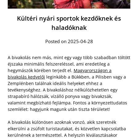
Kültéri nyári sportok kezdőknek és
haladóknak
Posted on 2025-04-28
A bivakolás nem más, mint egy vagy több szabadban töltött
éjszaka minimális felszereléssel, ami eredetileg a
hegymászók körében terjedt el.
Magyarországon a
bivakolás kedvelői
leginkább a Bükkben, a Pilisben vagy a
Zemplénben találnak ideális helyeket ehhez a
tevékenységhez. A bivakoláshoz nélkülözhetetlen egy
strapabíró hálózsák, vízálló ponyva vagy bivakzsák,
valamint megbízható fejlámpa. Fontos a környezettudatos
szemlélet: hagyjunk magunk után tiszta térületet!
A bivakolás különösen azoknak vonzó, akik szeretnék
elkerülni a zsúfolt turistautakat, és közvetlen kapcsolatba
kerülnének a természettel. A helyszín kiválasztásakor