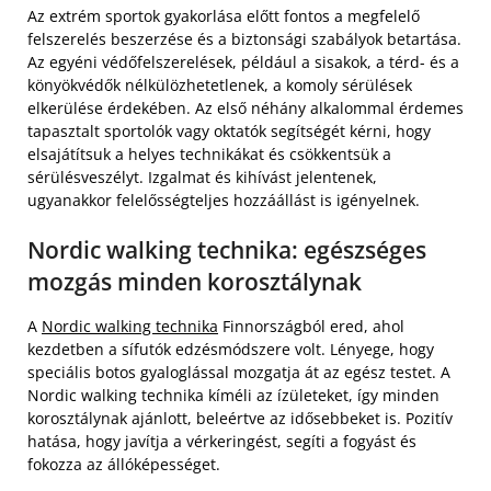
Az extrém sportok gyakorlása előtt fontos a megfelelő
felszerelés beszerzése és a biztonsági szabályok betartása.
Az egyéni védőfelszerelések, például a sisakok, a térd- és a
könyökvédők nélkülözhetetlenek, a komoly sérülések
elkerülése érdekében. Az első néhány alkalommal érdemes
tapasztalt sportolók vagy oktatók segítségét kérni, hogy
elsajátítsuk a helyes technikákat és csökkentsük a
sérülésveszélyt. Izgalmat és kihívást jelentenek,
ugyanakkor felelősségteljes hozzáállást is igényelnek.
Nordic walking technika: egészséges
mozgás minden korosztálynak
A
Nordic walking technika
Finnországból ered, ahol
kezdetben a sífutók edzésmódszere volt. Lényege, hogy
speciális botos gyaloglással mozgatja át az egész testet. A
Nordic walking technika kíméli az ízületeket, így minden
korosztálynak ajánlott, beleértve az idősebbeket is. Pozitív
hatása, hogy javítja a vérkeringést, segíti a fogyást és
fokozza az állóképességet.