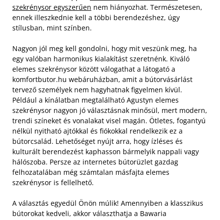
szekrénysor egyszerűen
nem hiányozhat. Természetesen,
ennek illeszkednie kell a többi berendezéshez, úgy
stílusban, mint színben.
Nagyon jól meg kell gondolni, hogy mit veszünk meg, ha
egy valóban harmonikus kialakítást szeretnénk. Kiváló
elemes szekrénysor között válogathat a látogató a
komfortbutor.hu webáruházban, amit a bútorvásárlást
tervező személyek nem hagyhatnak figyelmen kívül.
Például a kínálatban megtalálható Agustyn elemes
szekrénysor nagyon jó választásnak minősül, mert modern,
trendi színeket és vonalakat visel magán. Ötletes, fogantyú
nélkül nyitható ajtókkal és fiókokkal rendelkezik ez a
bútorcsalád. Lehetőséget nyújt arra, hogy ízléses és
kulturált berendezést kaphasson bármelyik nappali vagy
hálószoba. Persze az internetes bútorüzlet gazdag
felhozatalában még számtalan másfajta elemes
szekrénysor is fellelhető.
A választás egyedül Önön múlik! Amennyiben a klasszikus
bútorokat kedveli, akkor választhatja a Bawaria