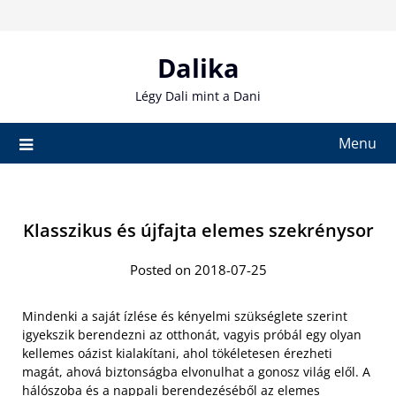
Skip
to
content
Dalika
Légy Dali mint a Dani
Menu
Klasszikus és újfajta elemes szekrénysor
Posted on 2018-07-25
Mindenki a saját ízlése és kényelmi szükséglete szerint
igyekszik berendezni az otthonát, vagyis próbál egy olyan
kellemes oázist kialakítani, ahol tökéletesen érezheti
magát, ahová biztonságba elvonulhat a gonosz világ elől. A
hálószoba és a nappali
berendezéséből az elemes