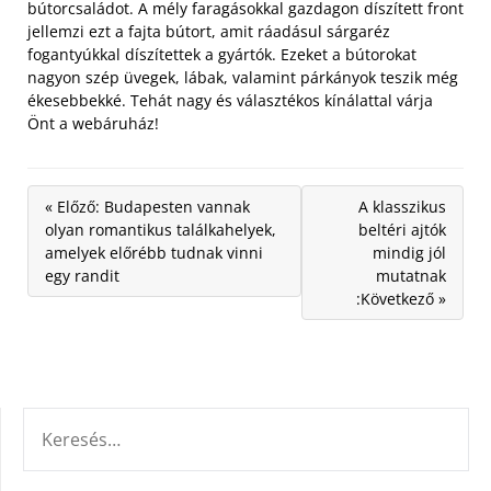
bútorcsaládot. A mély faragásokkal gazdagon díszített front
jellemzi ezt a fajta bútort, amit ráadásul sárgaréz
fogantyúkkal díszítettek a gyártók. Ezeket a bútorokat
nagyon szép üvegek, lábak, valamint párkányok teszik még
ékesebbekké. Tehát nagy és választékos kínálattal várja
Önt a webáruház!
« Előző: Budapesten vannak
A klasszikus
olyan romantikus találkahelyek,
beltéri ajtók
amelyek előrébb tudnak vinni
mindig jól
egy randit
mutatnak
:Következő »
KERESÉS: