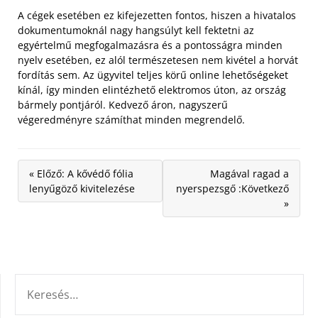
A cégek esetében ez kifejezetten fontos, hiszen a hivatalos
dokumentumoknál nagy hangsúlyt kell fektetni az
egyértelmű megfogalmazásra és a pontosságra minden
nyelv esetében, ez alól természetesen nem kivétel a horvát
fordítás sem. Az ügyvitel teljes körű online lehetőségeket
kínál, így minden elintézhető elektromos úton, az ország
bármely pontjáról. Kedvező áron, nagyszerű
végeredményre számíthat minden megrendelő.
« Előző: A kővédő fólia
Magával ragad a
lenyűgöző kivitelezése
nyerspezsgő :Következő
»
KERESÉS: