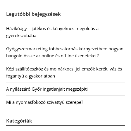
Legutóbbi bejegyzések
Házikóágy – játékos és kényelmes megoldás a
gyerekszobába
Gyógyszermarketing többcsatornás környezetben: hogyan
hangold össze az online és offline üzeneteket?
Kézi szállítóeszköz és molnárkocsi jellemzői: kerék, váz és
fogantyú a gyakorlatban
A nyílászáró Győr ingatlanjait megszépíti
Mi a nyomásfokozó szivattyú szerepe?
Kategóriák