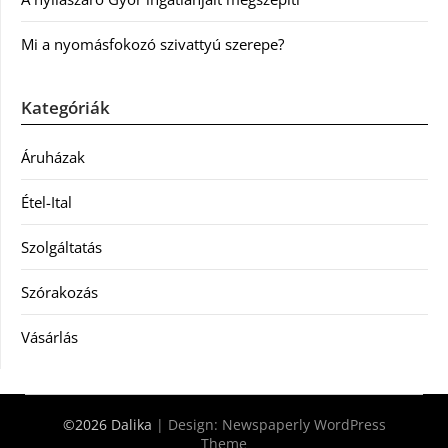
Mi a nyomásfokozó szivattyú szerepe?
Kategóriák
Áruházak
Étel-Ital
Szolgáltatás
Szórakozás
Vásárlás
©2026 Dalika
| Design:
Newspaperly WordPress
Theme