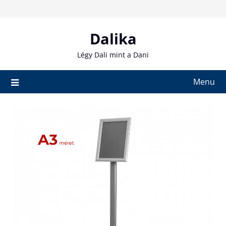
Skip
to
content
Dalika
Légy Dali mint a Dani
Menu