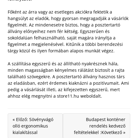
Főként az árra vagy az esetleges akciókra fektetik a
hangsúlyt az eladók, hogy gyorsan megragadják a vásárlók
figyelmét. Az mindenesetre biztos, hogy a posztertartó
állvány előnyeihez nem fér kétség. Egyszerűen és
sokoldalúan felhasználható, saját magára irányítja a
figyelmet a megjelenésével. Kitűnik a többi berendezési
tárgy közül és ilyen formában alapos munkát végez.
A szállítása egyszerű és az állítható nyakrésznek hála,
minden magasságban kényelmes rálátást biztosít a rajta
található szövegekre. A posztertartó állvány hasznos társ
az eladásban, ezért érdemes kiaknázni a pozitívumait. Ami
pedig a vásárlását illeti, az kifejezetten egyszerű, mert
ahhoz elég megnyitni a store11.hu weboldalt.
« Előző: Sövényvágó
Budapest konténer
olló ergonomikus
rendelés kedvező
kialakítással
feltételekkel :Következő »