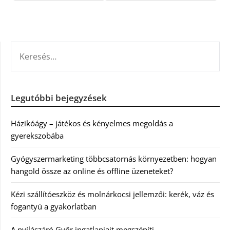
KERESÉS:
Legutóbbi bejegyzések
Házikóágy – játékos és kényelmes megoldás a
gyerekszobába
Gyógyszermarketing többcsatornás környezetben: hogyan
hangold össze az online és offline üzeneteket?
Kézi szállítóeszköz és molnárkocsi jellemzői: kerék, váz és
fogantyú a gyakorlatban
A nyílászáró Győr ingatlanjait megszépíti