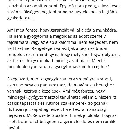
okozhatja az adott gondot. Egy idő után pedig, a kezelések
során szükséges megtanítanod az ügyfeleknek a legfőbb
gyakorlatokat.
Ami még fontos, hogy garanciát vállal a cég a munkádra.
Ha nem a gyógytorna a megoldás az adott személy
fájdalmára, vagy az első alkalommal nem elégedett, nem
kell fizetnie. Rengetegen választják a pesti és budai
rendelőt, ezért mindegy is, hogy melyiknél fogsz dolgozni,
az biztos, hogy munkád mindig akad majd. Miért is
fordulnak olyan sokan a gyogytornaszom.hu céghez?
Főleg azért, mert a gyógytorna terv személyre szabott,
ezért nemcsak a panaszokhoz, de magához a beteghez
vannak igazítva a kezelések. Ami még fontos, hogy
mindegyik gyógytornásztól tanulhatsz valamit, hiszen itt
csakis tapasztalt és rutinos szakemberek dolgoznak.
Biztosan jó csapattag leszel, ha értesz a manapság
népszerű McKenzie terápiához. Ennek jó oldala, hogy az
esetek döntő többségében a gerincferdülés nem romlik
tovább.