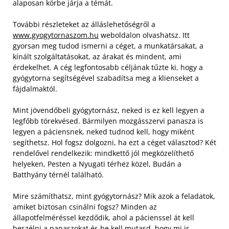
alaposan körbe járja a témát.
T
ovábbi részleteket az álláslehetőségről a
www.gyogytornaszom.hu
weboldalon olvashatsz. Itt
gyorsan meg tudod ismerni a céget, a munkatársakat, a
kínált szolgáltatásokat, az árakat és mindent, ami
érdekelhet. A cég legfontosabb céljának tűzte ki, hogy a
gyógytorna segítségével szabadítsa meg a klienseket a
fájdalmaktól.
Mint jövendőbeli gyógytornász, neked is ez kell legyen a
legfőbb törekvésed. Bármilyen mozgásszervi panasza is
legyen a páciensnek, neked tudnod kell, hogy miként
segíthetsz. Hol fogsz dolgozni, ha ezt a céget választod? Két
rendelővel rendelkezik: mindkettő jól megközelíthető
helyeken, Pesten a Nyugati térhez közel, Budán a
Batthyány térnél található.
Mire számíthatsz, mint gyógytornász? Mik azok a feladatok,
amiket biztosan csinálni fogsz? Minden az
állapotfelméréssel kezdődik, ahol a pácienssel át kell
beszélni a panaszokat és be kell mutasd, hogy mi is