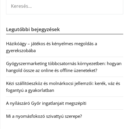
KERESÉS:
Legutóbbi bejegyzések
Házikóágy – játékos és kényelmes megoldás a
gyerekszobába
Gyógyszermarketing többcsatornás környezetben: hogyan
hangold össze az online és offline üzeneteket?
Kézi szállítóeszköz és molnárkocsi jellemzői: kerék, váz és
fogantyú a gyakorlatban
A nyílászáró Győr ingatlanjait megszépíti
Mi a nyomásfokozó szivattyú szerepe?