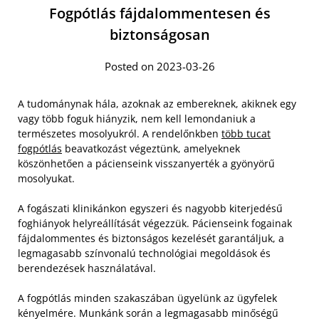
Fogpótlás fájdalommentesen és
biztonságosan
Posted on 2023-03-26
A tudománynak hála, azoknak az embereknek, akiknek egy
vagy több foguk hiányzik, nem kell lemondaniuk a
természetes mosolyukról. A rendelőnkben
több tucat
fogpótlás
beavatkozást végeztünk, amelyeknek
köszönhetően a pácienseink visszanyerték a gyönyörű
mosolyukat.
A fogászati klinikánkon egyszeri és nagyobb kiterjedésű
foghiányok helyreállítását végezzük. Pácienseink fogainak
fájdalommentes és biztonságos kezelését garantáljuk, a
legmagasabb színvonalú technológiai megoldások és
berendezések használatával.
A fogpótlás minden szakaszában ügyelünk az ügyfelek
kényelmére. Munkánk során a legmagasabb minőségű