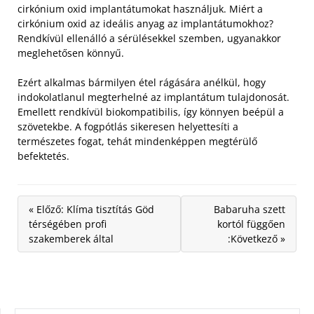
cirkónium oxid implantátumokat használjuk. Miért a
cirkónium oxid az ideális anyag az implantátumokhoz?
Rendkívül ellenálló a sérülésekkel szemben, ugyanakkor
meglehetősen könnyű.
Ezért alkalmas bármilyen étel rágására anélkül, hogy
indokolatlanul megterhelné az implantátum tulajdonosát.
Emellett rendkívül biokompatibilis, így könnyen beépül a
szövetekbe. A fogpótlás sikeresen helyettesíti a
természetes fogat, tehát mindenképpen megtérülő
befektetés.
« Előző: Klíma tisztítás Göd
Babaruha szett
térségében profi
kortól függően
szakemberek által
:Következő »