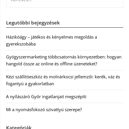
Legutóbbi bejegyzések
Házikóágy – játékos és kényelmes megoldás a
gyerekszobába
Gyógyszermarketing többcsatornás környezetben: hogyan
hangold össze az online és offline üzeneteket?
Kézi szállítóeszköz és molnárkocsi jellemzői: kerék, váz és
fogantyú a gyakorlatban
A nyílászáró Győr ingatlanjait megszépíti
Mi a nyomásfokozó szivattyú szerepe?
Kategóriák