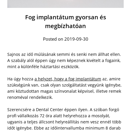
Fog implantátum gyorsan és
megbízhatóan
Posted on 2019-09-30
Sajnos az idő múlásának semmi és senki nem állhat ellen.
A szabály alól éppen úgy nem képeznek kivételt a fogaink,
mint a különféle háztartási eszközök.
Ha úgy hozza
a helyzet, hogy a fog implantátum
az, amire
szükségünk van, csak olyan szolgáltatást vegyünk igénybe,
ami köztudottan magas színvonalat képvisel, illetve remek
renoméval rendelkezik.
Szerencsére a Dental Center éppen ilyen. A szóban forgó
profi vállalkozás 72 óra alatt helyrehozza a mosolyát,
ugyanis a teljes állcsont helyreállítás nem vesz ennél több
időt igénybe. Ebbe az időintervallumba minimum 8 darab