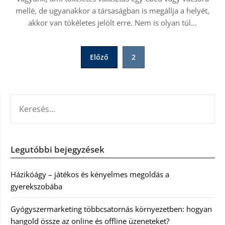
mellé, de ugyanakkor a társaságban is megállja a helyét,
akkor van tökéletes jelölt erre. Nem is olyan túl…
Bejegyzések
Előző
2
lapozása
KERESÉS:
Legutóbbi bejegyzések
Házikóágy – játékos és kényelmes megoldás a
gyerekszobába
Gyógyszermarketing többcsatornás környezetben: hogyan
hangold össze az online és offline üzeneteket?