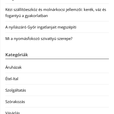
Kézi szállítóeszköz és molnárkocsi jellemzői: kerék, váz és
fogantyú a gyakorlatban
A nyílászáró Győr ingatlanjait megszépíti
Mi a nyomásfokozó szivattyú szerepe?
Kategóriák
Áruházak
Étel-Ital
Szolgáltatás
Szórakozás
Vásárlás