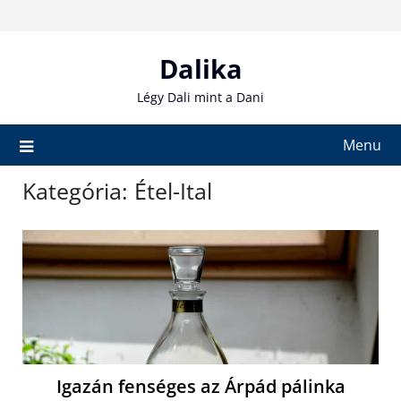
Skip
to
content
Dalika
Légy Dali mint a Dani
Menu
Kategória:
Étel-Ital
Igazán fenséges az Árpád pálinka