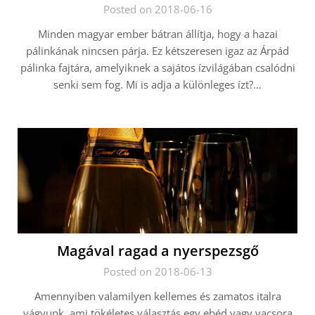
Posted on 2018-06-16
Minden magyar ember bátran állítja, hogy a hazai
pálinkának nincsen párja. Ez kétszeresen igaz az Árpád
pálinka fajtára, amelyiknek a sajátos ízvilágában csalódni
senki sem fog. Mi is adja a különleges ízt?…
Magával ragad a nyerspezsgő
Posted on 2018-06-13
Amennyiben valamilyen kellemes és zamatos italra
vágyunk, ami tökéletes választás egy ebéd vagy vacsora