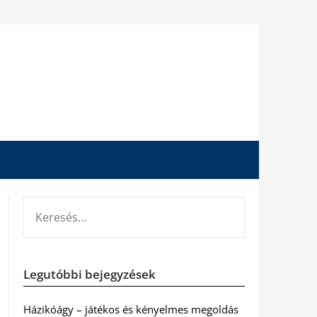
KERESÉS:
Legutóbbi bejegyzések
Házikóágy – játékos és kényelmes megoldás