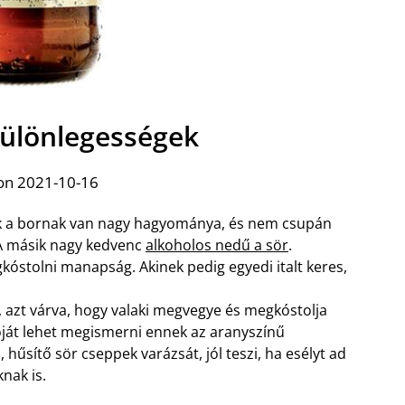
különlegességek
on 2021-10-16
 a bornak van nagy hagyománya, és nem csupán
. A másik nagy kedvenc
alkoholos nedű a sör
.
óstolni manapság. Akinek pedig egyedi italt keres,
, azt várva, hogy valaki megvegye és megkóstolja
ióját lehet megismerni ennek az aranyszínű
 hűsítő sör cseppek varázsát, jól teszi, ha esélyt ad
nak is.