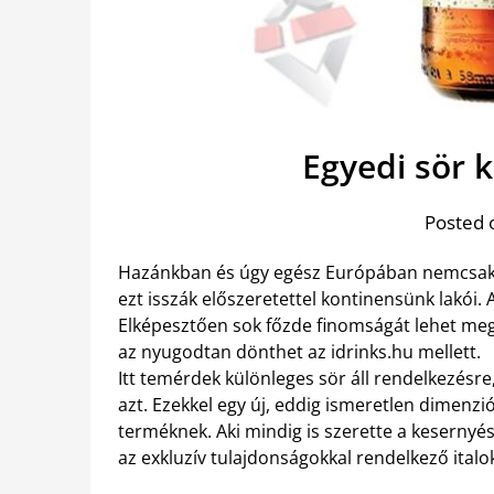
Egyedi sör 
Posted 
Hazánkban és úgy egész Európában nemcsak
ezt isszák előszeretettel kontinensünk lakói
Elképesztően sok főzde finomságát lehet megk
az nyugodtan dönthet az idrinks.hu mellett.
Itt temérdek különleges sör áll rendelkezésre
azt. Ezekkel egy új, eddig ismeretlen dimenz
terméknek. Aki mindig is szerette a kesernyés,
az exkluzív tulajdonságokkal rendelkező italok