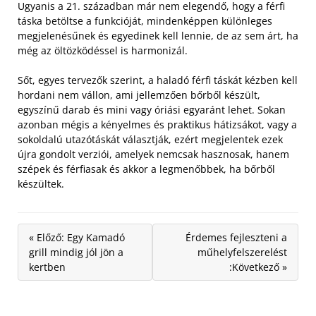
Ugyanis a 21. században már nem elegendő, hogy a férfi
táska betöltse a funkcióját, mindenképpen különleges
megjelenésűnek és egyedinek kell lennie, de az sem árt, ha
még az öltözködéssel is harmonizál.
Sőt, egyes tervezők szerint, a haladó férfi táskát kézben kell
hordani nem vállon, ami jellemzően bőrből készült,
egyszínű darab és mini vagy óriási egyaránt lehet. Sokan
azonban mégis a kényelmes és praktikus hátizsákot, vagy a
sokoldalú utazótáskát választják, ezért megjelentek ezek
újra gondolt verziói, amelyek nemcsak hasznosak, hanem
szépek és férfiasak és akkor a legmenőbbek, ha bőrből
készültek.
« Előző: Egy Kamadó
Érdemes fejleszteni a
grill mindig jól jön a
műhelyfelszerelést
kertben
:Következő »