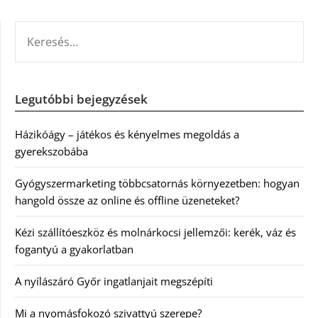
KERESÉS:
Legutóbbi bejegyzések
Házikóágy – játékos és kényelmes megoldás a
gyerekszobába
Gyógyszermarketing többcsatornás környezetben: hogyan
hangold össze az online és offline üzeneteket?
Kézi szállítóeszköz és molnárkocsi jellemzői: kerék, váz és
fogantyú a gyakorlatban
A nyílászáró Győr ingatlanjait megszépíti
Mi a nyomásfokozó szivattyú szerepe?