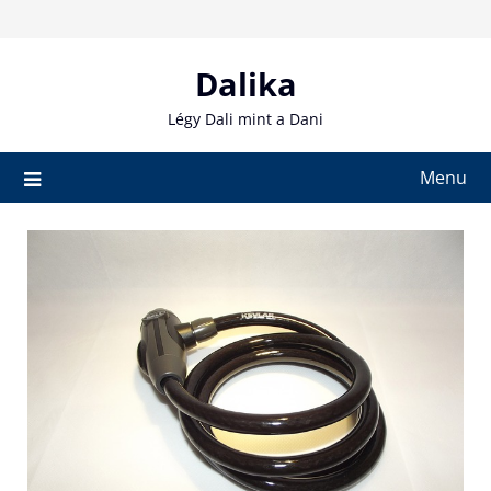
Skip
to
content
Dalika
Légy Dali mint a Dani
Menu