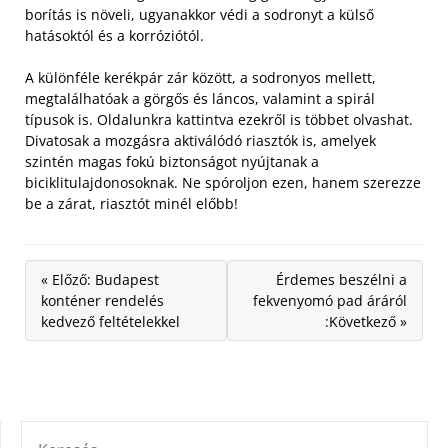
borítás is növeli, ugyanakkor védi a sodronyt a külső
hatásoktól és a korróziótól.
A különféle kerékpár zár között, a sodronyos mellett,
megtalálhatóak a görgős és láncos, valamint a spirál
típusok is. Oldalunkra kattintva ezekről is többet olvashat.
Divatosak a mozgásra aktiválódó riasztók is, amelyek
szintén magas fokú biztonságot nyújtanak a
biciklitulajdonosoknak. Ne spóroljon ezen, hanem szerezze
be a zárat, riasztót minél előbb!
« Előző: Budapest
Érdemes beszélni a
konténer rendelés
fekvenyomó pad áráról
kedvező feltételekkel
:Következő »
KERESÉS: