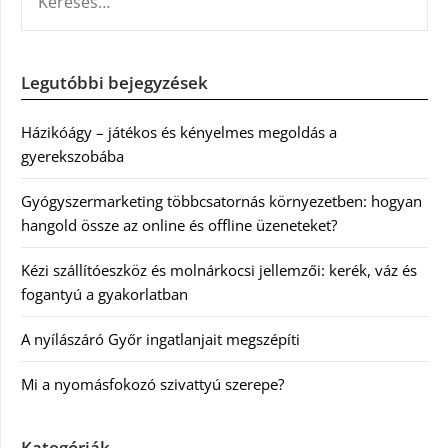
Legutóbbi bejegyzések
Házikóágy – játékos és kényelmes megoldás a
gyerekszobába
Gyógyszermarketing többcsatornás környezetben: hogyan
hangold össze az online és offline üzeneteket?
Kézi szállítóeszköz és molnárkocsi jellemzői: kerék, váz és
fogantyú a gyakorlatban
A nyílászáró Győr ingatlanjait megszépíti
Mi a nyomásfokozó szivattyú szerepe?
Kategóriák