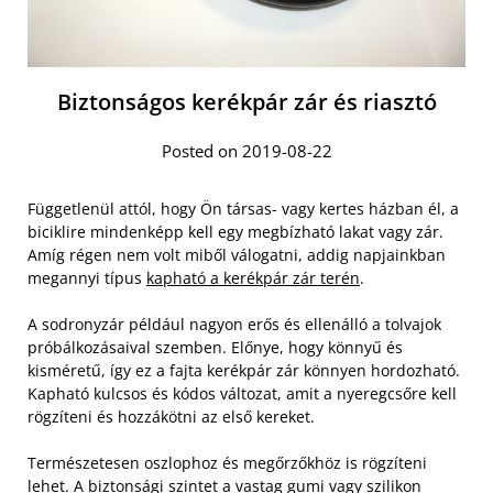
Biztonságos kerékpár zár és riasztó
Posted on 2019-08-22
Függetlenül attól, hogy Ön társas- vagy kertes házban él, a
biciklire mindenképp kell egy megbízható lakat vagy zár.
Amíg régen nem volt miből válogatni, addig napjainkban
megannyi típus
kapható a kerékpár zár terén
.
A sodronyzár például nagyon erős és ellenálló a tolvajok
próbálkozásaival szemben. Előnye, hogy könnyű és
kisméretű, így ez a fajta kerékpár zár könnyen hordozható.
Kapható kulcsos és kódos változat, amit a nyeregcsőre kell
rögzíteni és hozzákötni az első kereket.
Természetesen oszlophoz és megőrzőkhöz is rögzíteni
lehet. A biztonsági szintet a vastag gumi vagy szilikon