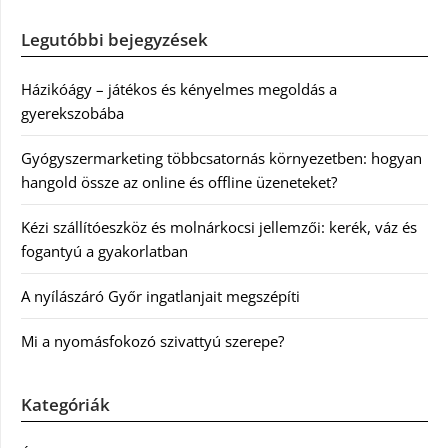
Legutóbbi bejegyzések
Házikóágy – játékos és kényelmes megoldás a
gyerekszobába
Gyógyszermarketing többcsatornás környezetben: hogyan
hangold össze az online és offline üzeneteket?
Kézi szállítóeszköz és molnárkocsi jellemzői: kerék, váz és
fogantyú a gyakorlatban
A nyílászáró Győr ingatlanjait megszépíti
Mi a nyomásfokozó szivattyú szerepe?
Kategóriák