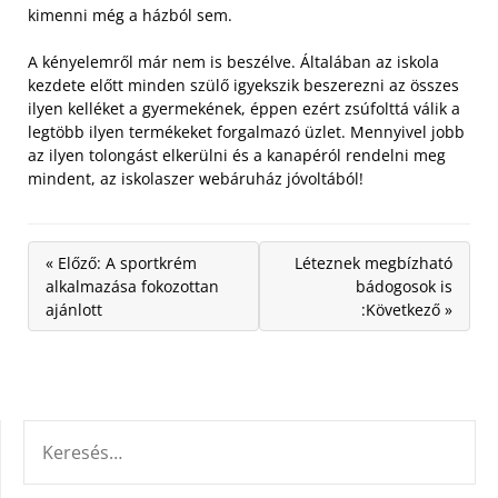
kimenni még a házból sem.
A kényelemről már nem is beszélve. Általában az iskola
kezdete előtt minden szülő igyekszik beszerezni az összes
ilyen kelléket a gyermekének, éppen ezért zsúfolttá válik a
legtöbb ilyen termékeket forgalmazó üzlet. Mennyivel jobb
az ilyen tolongást elkerülni és a kanapéról rendelni meg
mindent, az iskolaszer webáruház jóvoltából!
« Előző: A sportkrém
Léteznek megbízható
alkalmazása fokozottan
bádogosok is
ajánlott
:Következő »
KERESÉS: