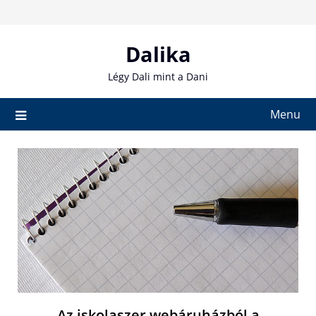
Skip
to
content
Dalika
Légy Dali mint a Dani
Menu
Az iskolaszer webáruházból a