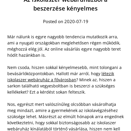
beszerzése kényelmes
Posted on 2020-07-19
Már nálunk is egyre nagyobb tendencia mutatkozik arra,
ami a nyugati országokban meglehetősen régen működik,
méghozzá elég jól. Az online vásárlás egyre nagyobb teret
hódít hazánkban is.
Nem csoda, hiszen sokkal kényelmesebb, mint tolongani a
bevásárlóközpontokban. Hallott már arról, hogy
létezik
iskolaszer webáruház a fővárosban
? Minek az, hiszen a
sarkon található vegyesboltban is beszerzi a szükséges
kellékeket? Ezt a kérdést sokan felteszik.
Nos, egyrészt mert valószínűleg olcsóbban vásárolhatja
meg mindazt, amire a gyermekének az iskolavégzéséhez
szüksége lehet. Másrészt az elmúlt hónapok arra engednek
következtetni, hogy sokkal biztonságosabb az iskolaszer
webáruház kínálatából történő vásárlása, hiszen nem kell