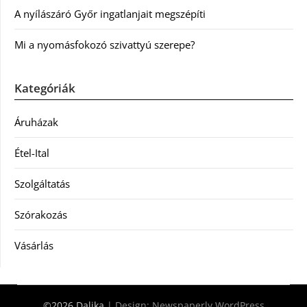
A nyílászáró Győr ingatlanjait megszépíti
Mi a nyomásfokozó szivattyú szerepe?
Kategóriák
Áruházak
Étel-Ital
Szolgáltatás
Szórakozás
Vásárlás
©2026 Dalika
| Design:
Newspaperly WordPress