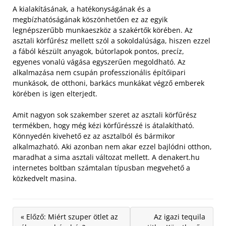
A kialakításának, a hatékonyságának és a
megbízhatóságának köszönhetően ez az egyik
legnépszerűbb munkaeszköz a szakértők körében. Az
asztali körfűrész mellett szól a sokoldalúsága, hiszen ezzel
a fából készült anyagok, bútorlapok pontos, precíz,
egyenes vonalú vágása egyszerűen megoldható. Az
alkalmazása nem csupán professzionális építőipari
munkások, de otthoni, barkács munkákat végző emberek
körében is igen elterjedt.
Amit nagyon sok szakember szeret az asztali körfűrész
termékben, hogy még kézi körfűrésszé is átalakítható.
Könnyedén kivehető ez az asztalból és bármikor
alkalmazható. Aki azonban nem akar ezzel bajlódni otthon,
maradhat a sima asztali változat mellett. A denakert.hu
internetes boltban számtalan típusban megvehető a
közkedvelt masina.
« Előző: Miért szuper ötlet az
Az igazi tequila