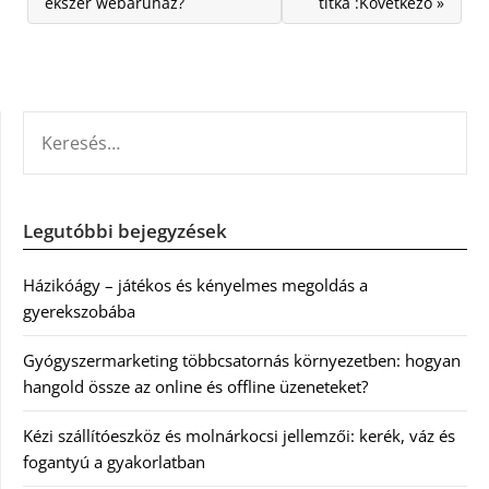
ékszer webáruház?
titka :Következő »
KERESÉS:
Legutóbbi bejegyzések
Házikóágy – játékos és kényelmes megoldás a
gyerekszobába
Gyógyszermarketing többcsatornás környezetben: hogyan
hangold össze az online és offline üzeneteket?
Kézi szállítóeszköz és molnárkocsi jellemzői: kerék, váz és
fogantyú a gyakorlatban