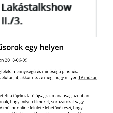
űsorok egy helyen
on 2018-06-09
egfelelő mennyiségű és minőségű pihenés.
délutánját, akkor nézze meg, hogy milyen
TV műsor
izetett a tájékoztató újságra, manapság azonban
nak, hogy milyen filmeket, sorozatokat vagy
V műsor online felülete lehetővé teszi, hogy