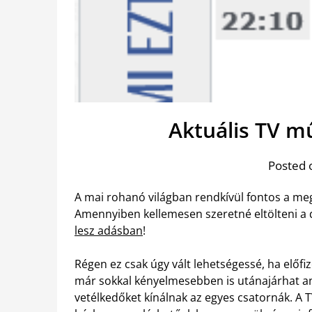
Aktuális TV m
Posted 
A mai rohanó világban rendkívül fontos a m
Amennyiben kellemesen szeretné eltölteni a 
lesz adásban
!
Régen ez csak úgy vált lehetségessé, ha előf
már sokkal kényelmesebben is utánajárhat an
vetélkedőket kínálnak az egyes csatornák. A T