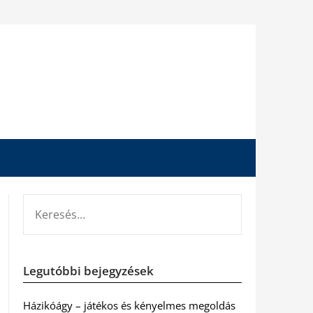
KERESÉS:
Legutóbbi bejegyzések
Házikóágy – játékos és kényelmes megoldás