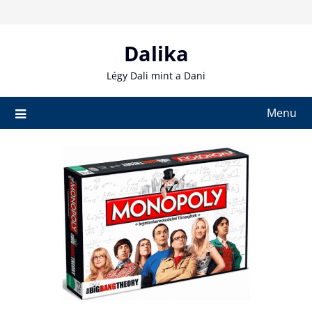
Skip
to
content
Dalika
Légy Dali mint a Dani
Menu