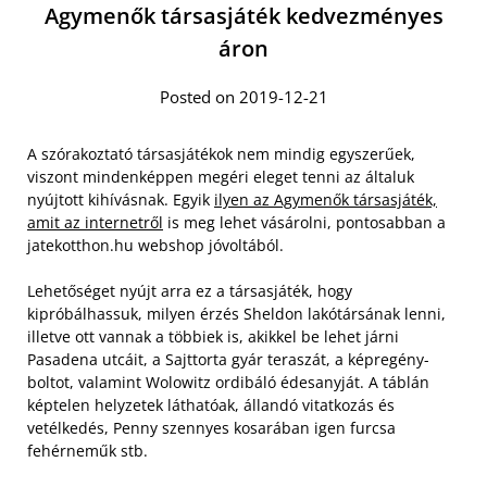
Agymenők társasjáték kedvezményes
áron
Posted on 2019-12-21
A szórakoztató társasjátékok nem mindig egyszerűek,
viszont mindenképpen megéri eleget tenni az általuk
nyújtott kihívásnak. Egyik
ilyen az Agymenők társasjáték,
amit az internetről
is meg lehet vásárolni, pontosabban a
jatekotthon.hu webshop jóvoltából.
Lehetőséget nyújt arra ez a társasjáték, hogy
kipróbálhassuk, milyen érzés Sheldon lakótársának lenni,
illetve ott vannak a többiek is, akikkel be lehet járni
Pasadena utcáit, a Sajttorta gyár teraszát, a képregény-
boltot, valamint Wolowitz ordibáló édesanyját. A táblán
képtelen helyzetek láthatóak, állandó vitatkozás és
vetélkedés, Penny szennyes kosarában igen furcsa
fehérneműk stb.