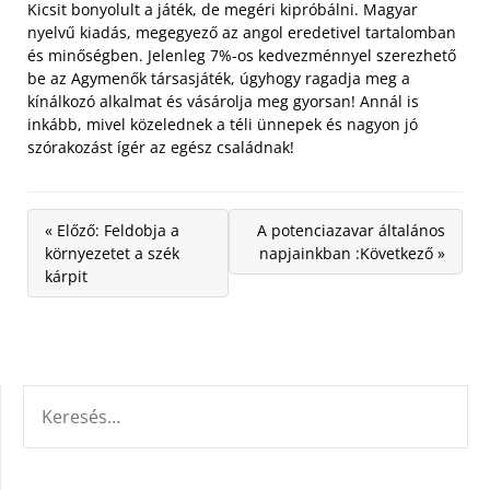
Kicsit bonyolult a játék, de megéri kipróbálni. Magyar
nyelvű kiadás, megegyező az angol eredetivel tartalomban
és minőségben. Jelenleg 7%-os kedvezménnyel szerezhető
be az Agymenők társasjáték, úgyhogy ragadja meg a
kínálkozó alkalmat és vásárolja meg gyorsan! Annál is
inkább, mivel közelednek a téli ünnepek és nagyon jó
szórakozást ígér az egész családnak!
« Előző: Feldobja a
A potenciazavar általános
környezetet a szék
napjainkban :Következő »
kárpit
KERESÉS: