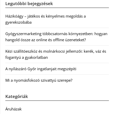
Legutóbbi bejegyzések
Házikóágy – játékos és kényelmes megoldás a
gyerekszobába
Gyógyszermarketing többcsatornás környezetben: hogyan
hangold össze az online és offline üzeneteket?
Kézi szállítóeszköz és molnárkocsi jellemzői: kerék, váz és
fogantyú a gyakorlatban
A nyílászáró Győr ingatlanjait megszépíti
Mi a nyomásfokozó szivattyú szerepe?
Kategóriák
Áruházak