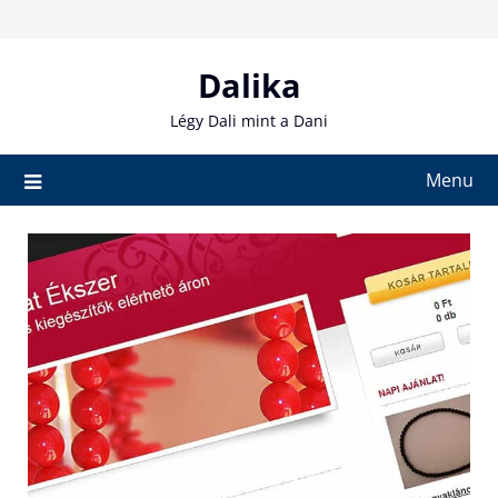
Skip
to
content
Dalika
Légy Dali mint a Dani
Menu