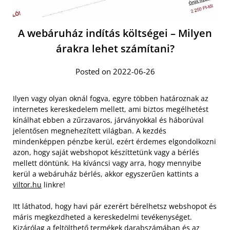
A webáruház indítás költségei – Milyen
árakra lehet számítani?
Posted on 2022-06-26
Ilyen vagy olyan oknál fogva, egyre többen határoznak az
internetes kereskedelem mellett, ami biztos megélhetést
kínálhat ebben a zűrzavaros, járványokkal és háborúval
jelentősen megnehezített világban. A kezdés
mindenképpen pénzbe kerül, ezért érdemes elgondolkozni
azon, hogy saját webshopot készíttetünk vagy a bérlés
mellett döntünk. Ha kíváncsi vagy arra, hogy mennyibe
kerül a webáruház bérlés, akkor egyszerűen kattints a
viltor.hu
linkre!
Itt láthatod, hogy havi pár ezerért bérelhetsz webshopot és
máris megkezdheted a kereskedelmi tevékenységet.
Kizárólag a feltölthető termékek darabszámában és az