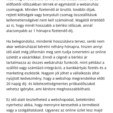
előfizetői időszakban térnek el egymástól a webáruház
csomagok. Minden fizetendő ár bruttó, további díjak,
rejtett költségek vagy bonyolult csomag összeállítások
kellemetlenségével nem kell számolnod. Magától értetődő
az is, hogy minél hosszabb a bérlési időszak, annál
alacsonyabb az 1 hónapra fizetendő díj.
Ha belegondolsz, mindenki hosszútávra tervez, senki nem
akar webáruházat bérelni néhány hónapra, hiszen annyi
idő alatt még jóformán meg sem tudja ismertetni az online
üzletét a vásárlókkal. Ennél a cégnél a bérlési ár
tartalmazza az összes webáruház funkciót, mint például a
szállító vagy számlázó integráció, a bankkártyás fizetés és a
marketing eszközök. Nagyon jól jöhet a vállalkozás által
nyújtott kedvezmény, hogy a webshop megrendelése előtt
20 napig díj- és kötelezettségmentes próbaidőszakot
vehetsz igénybe, ami kérésre meghosszabbítható.
Ez idő alatt tesztelheted a webshopodat, betekintést
nyerhetsz abba, hogy mennyire keresettek a termékeid
vagy a szolgáltatásaid. Ugyanez az online üzlet lesz majd