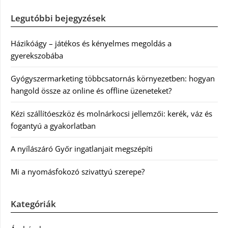
Legutóbbi bejegyzések
Házikóágy – játékos és kényelmes megoldás a
gyerekszobába
Gyógyszermarketing többcsatornás környezetben: hogyan
hangold össze az online és offline üzeneteket?
Kézi szállítóeszköz és molnárkocsi jellemzői: kerék, váz és
fogantyú a gyakorlatban
A nyílászáró Győr ingatlanjait megszépíti
Mi a nyomásfokozó szivattyú szerepe?
Kategóriák