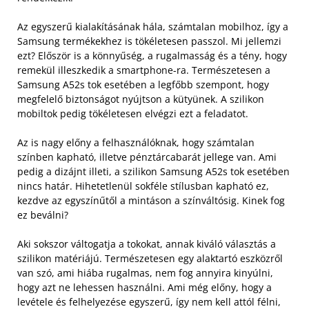
Az egyszerű kialakításának hála, számtalan mobilhoz, így a
Samsung termékekhez is tökéletesen passzol. Mi jellemzi
ezt? Először is a könnyűség, a rugalmasság és a tény, hogy
remekül illeszkedik a smartphone-ra. Természetesen a
Samsung A52s tok esetében a legfőbb szempont, hogy
megfelelő biztonságot nyújtson a kütyünek. A szilikon
mobiltok pedig tökéletesen elvégzi ezt a feladatot.
Az is nagy előny a felhasználóknak, hogy számtalan
színben kapható, illetve pénztárcabarát jellege van. Ami
pedig a dizájnt illeti, a szilikon Samsung A52s tok esetében
nincs határ. Hihetetlenül sokféle stílusban kapható ez,
kezdve az egyszínűtől a mintáson a színváltósig. Kinek fog
ez beválni?
Aki sokszor váltogatja a tokokat, annak kiváló választás a
szilikon matériájú. Természetesen egy alaktartó eszközről
van szó, ami hiába rugalmas, nem fog annyira kinyúlni,
hogy azt ne lehessen használni. Ami még előny, hogy a
levétele és felhelyezése egyszerű, így nem kell attól félni,