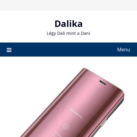
Skip
to
content
Dalika
Légy Dali mint a Dani
Menu