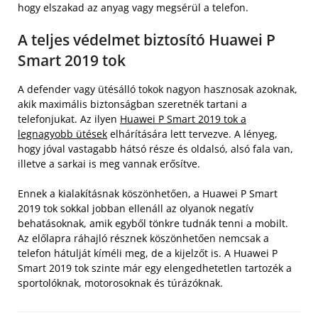
hogy elszakad az anyag vagy megsérül a telefon.
A teljes védelmet biztosító Huawei P
Smart 2019 tok
A defender vagy ütésálló tokok nagyon hasznosak azoknak,
akik maximális biztonságban szeretnék tartani a
telefonjukat. Az ilyen
Huawei P Smart 2019 tok a
legnagyobb ütések
elhárítására lett tervezve. A lényeg,
hogy jóval vastagabb hátsó része és oldalsó, alsó fala van,
illetve a sarkai is meg vannak erősítve.
Ennek a kialakításnak köszönhetően, a Huawei P Smart
2019 tok sokkal jobban ellenáll az olyanok negatív
behatásoknak, amik egyből tönkre tudnák tenni a mobilt.
Az előlapra ráhajló résznek köszönhetően nemcsak a
telefon hátulját kíméli meg, de a kijelzőt is. A Huawei P
Smart 2019 tok szinte már egy elengedhetetlen tartozék a
sportolóknak, motorosoknak és túrázóknak.