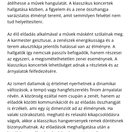
átélhesse a művek hangulatát. A klasszikus koncertek
hallgatása közben, a figyelem és a zene összhangja
varázslatos élményt teremt, amit semmilyen felvétel nem
tud helyettesíteni.
Az élő előadás alkalmával a művek másként szólalnak meg.
A karmester gesztusai, a zenészek energikussága és a
terem akusztikája jelentős hatással van az élményre. A
hallgatók így nemcsak passzív befogadók, hanem részesei
az egyszeri, a megismételhetetlen zenei eseménynek. A
klasszikus koncertek lehetőséget adnak a részletek és az
árnyalatok felfedezésére.
Az ismert dallamok új értelmet nyerhetnek a dinamikai
változások, a tempó vagy hangfelszerelés finom árnyalatai
révén. A közönség ezáltal nem csupán a zenét, hanem az
előadók közötti kommunikációt és az előadás összhangját
is érzékeli, ami egy új dimenziót ad az élménynek. Ha
valaki szórakoztató, megható és relaxáló kikapcsolódásra
vágyik, akkor a klasszikus hangversenyek remek döntésnek
bizonyulhatnak. Az előadások meghallgatása után a