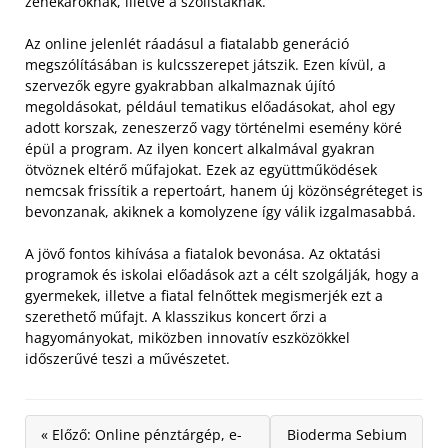
zenekaroknak, illetve a szólistáknak.
Az online jelenlét ráadásul a fiatalabb generáció
megszólításában is kulcsszerepet játszik. Ezen kívül, a
szervezők egyre gyakrabban alkalmaznak újító
megoldásokat, például tematikus előadásokat, ahol egy
adott korszak, zeneszerző vagy történelmi esemény köré
épül a program. Az ilyen koncert alkalmával gyakran
ötvöznek eltérő műfajokat. Ezek az együttműködések
nemcsak frissítik a repertoárt, hanem új közönségréteget is
bevonzanak, akiknek a komolyzene így válik izgalmasabbá.
A jövő fontos kihívása a fiatalok bevonása. Az oktatási
programok és iskolai előadások azt a célt szolgálják, hogy a
gyermekek, illetve a fiatal felnőttek megismerjék ezt a
szerethető műfajt. A klasszikus koncert őrzi a
hagyományokat, miközben innovatív eszközökkel
időszerűvé teszi a művészetet.
« Előző: Online pénztárgép, e-
Bioderma Sebium