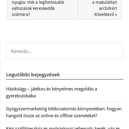
nyugta: mik a legfontosabb
a makulátlan
változások kereskedők
arcbőrért
számára?
:Következő »
KERESÉS:
Legutóbbi bejegyzések
Házikóágy – játékos és kényelmes megoldás a
gyerekszobába
Gyógyszermarketing többcsatornás környezetben: hogyan
hangold össze az online és offline üzeneteket?
Kézi szállítóeszköz és molnárkocsi jellemzői: kerék, váz és