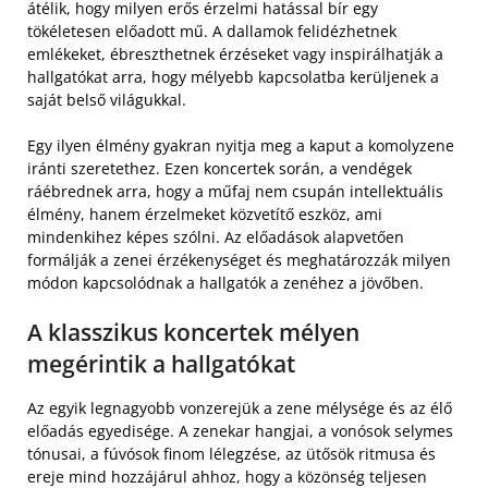
átélik, hogy milyen erős érzelmi hatással bír egy
tökéletesen előadott mű. A dallamok felidézhetnek
emlékeket, ébreszthetnek érzéseket vagy inspirálhatják a
hallgatókat arra, hogy mélyebb kapcsolatba kerüljenek a
saját belső világukkal.
Egy ilyen élmény gyakran nyitja meg a kaput a komolyzene
iránti szeretethez. Ezen koncertek során, a vendégek
ráébrednek arra, hogy a műfaj nem csupán intellektuális
élmény, hanem érzelmeket közvetítő eszköz, ami
mindenkihez képes szólni. Az előadások alapvetően
formálják a zenei érzékenységet és meghatározzák milyen
módon kapcsolódnak a hallgatók a zenéhez a jövőben.
A klasszikus koncertek mélyen
megérintik a hallgatókat
Az egyik legnagyobb vonzerejük a zene mélysége és az élő
előadás egyedisége. A zenekar hangjai, a vonósok selymes
tónusai, a fúvósok finom lélegzése, az ütősök ritmusa és
ereje mind hozzájárul ahhoz, hogy a közönség teljesen