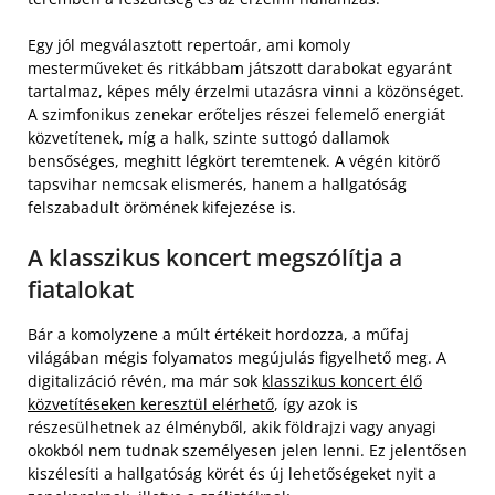
Egy jól megválasztott repertoár, ami komoly
mesterműveket és ritkábbam játszott darabokat egyaránt
tartalmaz, képes mély érzelmi utazásra vinni a közönséget.
A szimfonikus zenekar erőteljes részei felemelő energiát
közvetítenek, míg a halk, szinte suttogó dallamok
bensőséges, meghitt légkört teremtenek. A végén kitörő
tapsvihar nemcsak elismerés, hanem a hallgatóság
felszabadult örömének kifejezése is.
A klasszikus koncert megszólítja a
fiatalokat
Bár a komolyzene a múlt értékeit hordozza, a műfaj
világában mégis folyamatos megújulás figyelhető meg. A
digitalizáció révén, ma már sok
klasszikus koncert élő
közvetítéseken keresztül elérhető
, így azok is
részesülhetnek az élményből, akik földrajzi vagy anyagi
okokból nem tudnak személyesen jelen lenni. Ez jelentősen
kiszélesíti a hallgatóság körét és új lehetőségeket nyit a