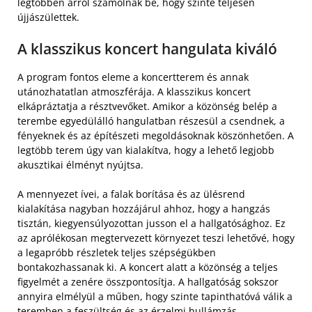
legtöbben arról számolnak be, hogy szinte teljesen
újjászülettek.
A klasszikus koncert hangulata kiváló
A program fontos eleme a koncertterem és annak
utánozhatatlan atmoszférája. A klasszikus koncert
elkápráztatja a résztvevőket. Amikor a közönség belép a
terembe egyedülálló hangulatban részesül a csendnek, a
fényeknek és az építészeti megoldásoknak köszönhetően. A
legtöbb terem úgy van kialakítva, hogy a lehető legjobb
akusztikai élményt nyújtsa.
A mennyezet ívei, a falak borítása és az ülésrend
kialakítása nagyban hozzájárul ahhoz, hogy a hangzás
tisztán, kiegyensúlyozottan jusson el a hallgatósághoz. Ez
az aprólékosan megtervezett környezet teszi lehetővé, hogy
a legapróbb részletek teljes szépségükben
bontakozhassanak ki. A koncert alatt a közönség a teljes
figyelmét a zenére összpontosítja. A hallgatóság sokszor
annyira elmélyül a műben, hogy szinte tapinthatóvá válik a
teremben a feszültség és az érzelmi hullámzás.