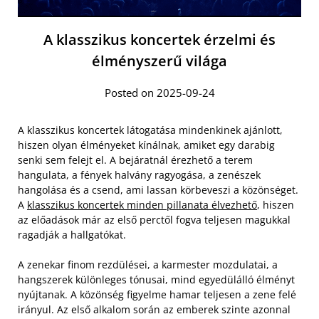
A klasszikus koncertek érzelmi és
élményszerű világa
Posted on 2025-09-24
A klasszikus koncertek látogatása mindenkinek ajánlott,
hiszen olyan élményeket kínálnak, amiket egy darabig
senki sem felejt el. A bejáratnál érezhető a terem
hangulata, a fények halvány ragyogása, a zenészek
hangolása és a csend, ami lassan körbeveszi a közönséget.
A
klasszikus koncertek minden pillanata élvezhető
, hiszen
az előadások már az első perctől fogva teljesen magukkal
ragadják a hallgatókat.
A zenekar finom rezdülései, a karmester mozdulatai, a
hangszerek különleges tónusai, mind egyedülálló élményt
nyújtanak. A közönség figyelme hamar teljesen a zene felé
irányul. Az első alkalom során az emberek szinte azonnal