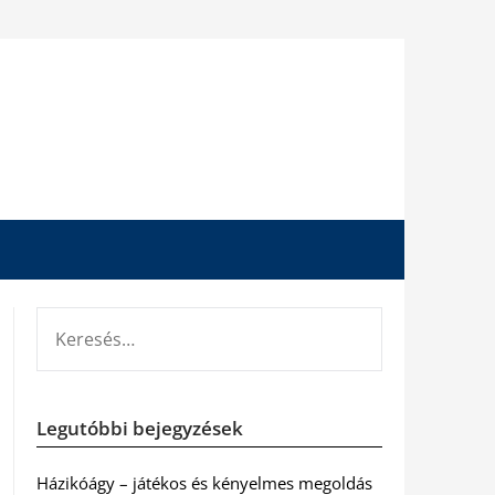
KERESÉS:
Legutóbbi bejegyzések
Házikóágy – játékos és kényelmes megoldás