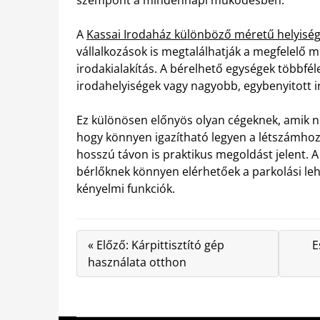
A
Kassai Irodaház különböző méretű helyisé
vállalkozások is megtalálhatják a megfelelő 
irodakialakítás. A bérelhető egységek többfé
irodahelyiségek vagy nagyobb, egybenyitott ir
Ez különösen előnyös olyan cégeknek, amik n
hogy könnyen igazítható legyen a létszámhoz.
hosszú távon is praktikus megoldást jelent. 
bérlőknek könnyen elérhetőek a parkolási leh
kényelmi funkciók.
« Előző: Kárpittisztító gép
E
használata otthon