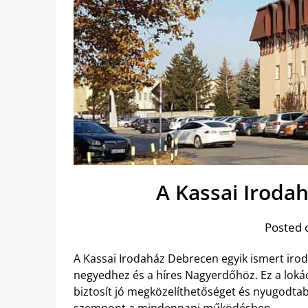
A Kassai Irodah
Posted 
A Kassai Irodaház Debrecen egyik ismert iro
negyedhez és a híres Nagyerdőhöz. Ez a loká
biztosít jó megközelíthetőséget és nyugodtab
szempont a mindennapi működésben.