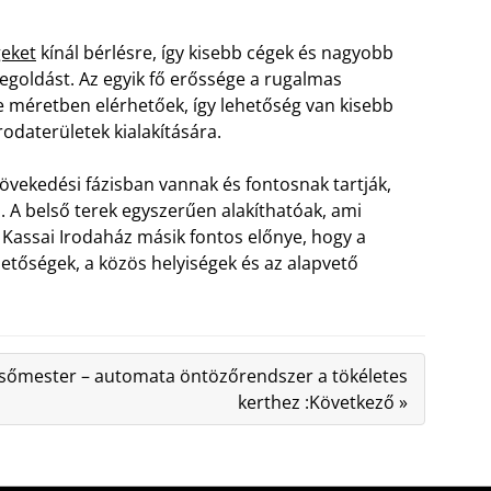
geket
kínál bérlésre, így kisebb cégek és nagyobb
megoldást. Az egyik fő erőssége a rugalmas
le méretben elérhetőek, így lehetőség van kisebb
odaterületek kialakítására.
övekedési fázisban vannak és fontosnak tartják,
 A belső terek egyszerűen alakíthatóak, ami
A Kassai Irodaház másik fontos előnye, hogy a
etőségek, a közös helyiségek és az alapvető
sőmester – automata öntözőrendszer a tökéletes
kerthez :Következő »