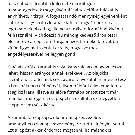
használható, továbbá különféle neurológiai
megbetegedések megnyilvánulásainak előfordulását is
enyhítheti, ritkítja. A fogyasztandó mennyiség egyénenként
változhat, így fontos kitapasztalnia, hogy Önnek mi a
legmegfelelőbb adag, illetve azt milyen formában kívánja
felhasználni. A cbdoázis.hu mindig kedvező áron teszi
elérhetővé a népszerű forgalmazók termékeit, továbbá
külön figyelmet szentel arra is, hogy azoknak
engedélyezésével ne legyen gond.
Kínálatukból a
kannabisz olaj kapszula ára
nagyon vonzó
lehet, hiszen arányos annak értékével. Az olajokkal
szemben, ez a termék sok zavaró tényezőtől mentessé teszi
a használatának élményét, ilyen például a kellemetlen íz,
szag kizárása, illetve az előre formába öntött szert már
nem kell méregetni, csepegtetni, ezáltal a szer egyetlen
cseppje sem vész kárba.
A kannabisz olaj kapszula ára még kedvezőbb,
amennyiben csomagkedvezményt szeretne igénybe venni.
Ezt a lépést akkor érdemes megtenni, ha másnak is