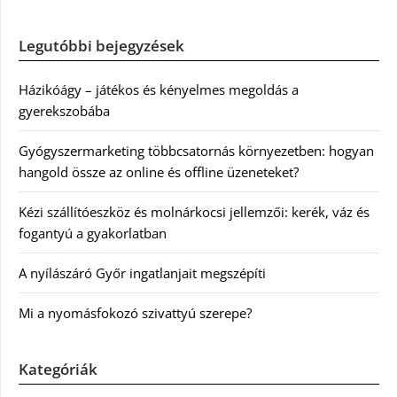
Legutóbbi bejegyzések
Házikóágy – játékos és kényelmes megoldás a
gyerekszobába
Gyógyszermarketing többcsatornás környezetben: hogyan
hangold össze az online és offline üzeneteket?
Kézi szállítóeszköz és molnárkocsi jellemzői: kerék, váz és
fogantyú a gyakorlatban
A nyílászáró Győr ingatlanjait megszépíti
Mi a nyomásfokozó szivattyú szerepe?
Kategóriák