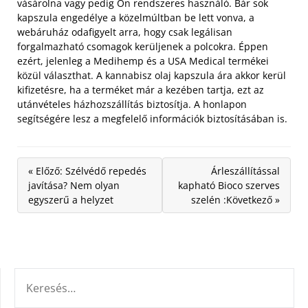
vásárolna vagy pedig Ön rendszeres használó. Bár sok
kapszula engedélye a közelmúltban be lett vonva, a
webáruház odafigyelt arra, hogy csak legálisan
forgalmazható csomagok kerüljenek a polcokra. Éppen
ezért, jelenleg a Medihemp és a USA Medical termékei
közül választhat. A kannabisz olaj kapszula ára akkor kerül
kifizetésre, ha a terméket már a kezében tartja, ezt az
utánvételes házhozszállítás biztosítja. A honlapon
segítségére lesz a megfelelő információk biztosításában is.
« Előző: Szélvédő repedés
Árleszállítással
javítása? Nem olyan
kapható Bioco szerves
egyszerű a helyzet
szelén :Következő »
KERESÉS: