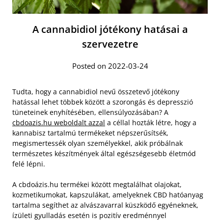
A cannabidiol jótékony hatásai a
szervezetre
Posted on 2022-03-24
Tudta, hogy a cannabidiol nevű összetevő jótékony
hatással lehet többek között a szorongás és depresszió
tüneteinek enyhítésében, ellensúlyozásában? A
cbdoazis.hu weboldalt azzal
a céllal hozták létre, hogy a
kannabisz tartalmú termékeket népszerűsítsék,
megismertessék olyan személyekkel, akik próbálnak
természetes készítmények által egészségesebb életmód
felé lépni.
A cbdoázis.hu termékei között megtalálhat olajokat,
kozmetikumokat, kapszulákat, amelyeknek CBD hatóanyag
tartalma segíthet az alvászavarral küszködő egyéneknek,
ízületi gyulladás esetén is pozitív eredménnyel