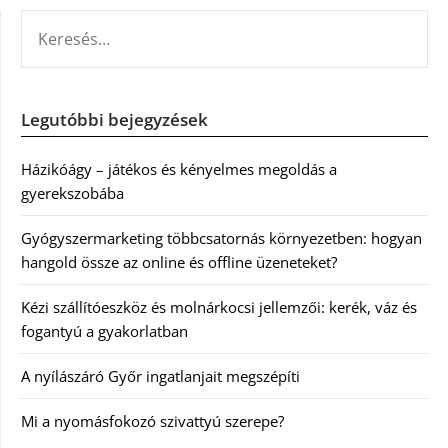
KERESÉS:
Legutóbbi bejegyzések
Házikóágy – játékos és kényelmes megoldás a
gyerekszobába
Gyógyszermarketing többcsatornás környezetben: hogyan
hangold össze az online és offline üzeneteket?
Kézi szállítóeszköz és molnárkocsi jellemzői: kerék, váz és
fogantyú a gyakorlatban
A nyílászáró Győr ingatlanjait megszépíti
Mi a nyomásfokozó szivattyú szerepe?