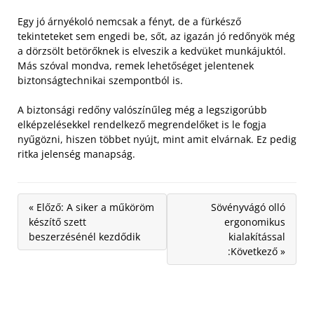
Egy jó árnyékoló nemcsak a fényt, de a fürkésző
tekinteteket sem engedi be, sőt, az igazán jó redőnyök még
a dörzsölt betörőknek is elveszik a kedvüket munkájuktól.
Más szóval mondva, remek lehetőséget jelentenek
biztonságtechnikai szempontból is.
A biztonsági redőny valószínűleg még a legszigorúbb
elképzelésekkel rendelkező megrendelőket is le fogja
nyűgözni, hiszen többet nyújt, mint amit elvárnak. Ez pedig
ritka jelenség manapság.
« Előző: A siker a műköröm
Sövényvágó olló
készítő szett
ergonomikus
beszerzésénél kezdődik
kialakítással
:Következő »