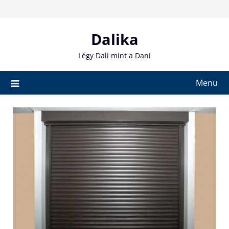
Skip
to
content
Dalika
Légy Dali mint a Dani
Menu